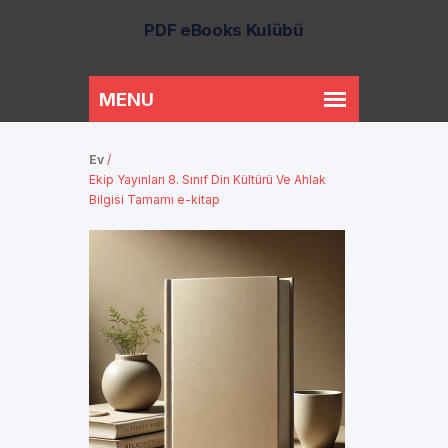
PDF eBooks Kulübü
Ev
/
Ekip Yayınları 8. Sınıf Din Kültürü Ve Ahlak
Bilgisi Tamamı e-kitap