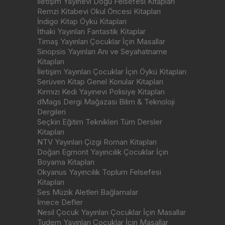
İletişim Yayınevi Doğu Felsefesi Kitapları
Remzi Kitabevi Okul Öncesi Kitapları
İndigo Kitap Öykü Kitapları
İthaki Yayınları Fantastik Kitaplar
Timaş Yayınları Çocuklar İçin Masallar
Sinopsis Yayınları Anı ve Seyahatname
Kitapları
İletişim Yayınları Çocuklar İçin Öykü Kitapları
Serüven Kitap Genel Konular Kitapları
Kırmızı Kedi Yayınevi Polisiye Kitapları
dMags Dergi Mağazası Bilim & Teknoloji
Dergileri
Seçkin Eğitim Teknikleri Tüm Dersler
Kitapları
NTV Yayınları Çizgi Roman Kitapları
Doğan Egmont Yayıncılık Çocuklar İçin
Boyama Kitapları
Okyanus Yayıncılık Toplum Felsefesi
Kitapları
Ses Müzik Aletleri Bağlamalar
İmece Defler
Nesil Çocuk Yayınları Çocuklar İçin Masallar
Tudem Yayınları Çocuklar İçin Masallar