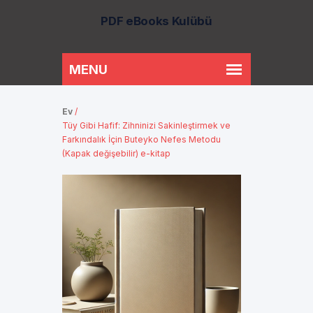
PDF eBooks Kulübü
Ev
/
Tüy Gibi Hafif: Zihninizi Sakinleştirmek ve
Farkındalık İçin Buteyko Nefes Metodu
(Kapak değişebilir) e-kitap