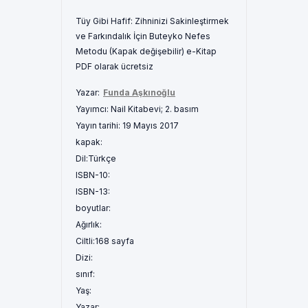
Tüy Gibi Hafif: Zihninizi Sakinleştirmek
ve Farkındalık İçin Buteyko Nefes
Metodu (Kapak değişebilir) e-Kitap
PDF olarak ücretsiz
Yazar:
Funda Aşkınoğlu
Yayımcı:
Nail Kitabevi; 2. basım
Yayın tarihi:
19 Mayıs 2017
kapak:
Dil:
Türkçe
ISBN-10:
ISBN-13:
boyutlar:
Ağırlık:
Ciltli:
168 sayfa
Dizi:
sınıf:
Yaş:
Yazar: