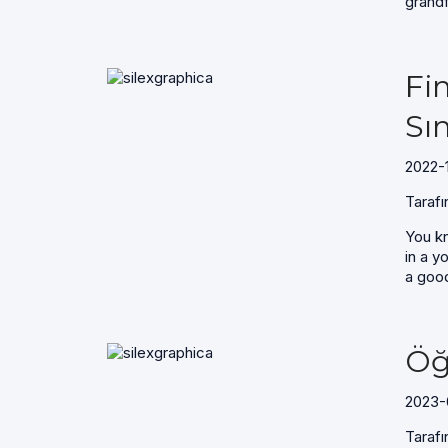
grandf
Fi
Sı
2022-
Tarafı
You kn
in a y
a good
Öğ
2023-
Tarafı