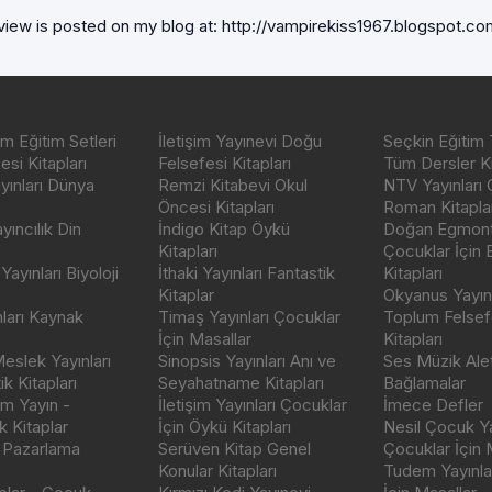
iew is posted on my blog at: http://vampirekiss1967.blogspot.com/
m Eğitim Setleri
İletişim Yayınevi Doğu
Seçkin Eğitim 
si Kitapları
Felsefesi Kitapları
Tüm Dersler Ki
ayınları Dünya
Remzi Kitabevi Okul
NTV Yayınları 
Öncesi Kitapları
Roman Kitaplar
ıncılık Din
İndigo Kitap Öykü
Doğan Egmont 
Kitapları
Çocuklar İçin
ayınları Biyoloji
İthaki Yayınları Fantastik
Kitapları
Kitaplar
Okyanus Yayınc
nları Kaynak
Timaş Yayınları Çocuklar
Toplum Felsef
İçin Masallar
Kitapları
eslek Yayınları
Sinopsis Yayınları Anı ve
Ses Müzik Alet
k Kitapları
Seyahatname Kitapları
Bağlamalar
ım Yayın -
İletişim Yayınları Çocuklar
İmece Defler
 Kitaplar
İçin Öykü Kitapları
Nesil Çocuk Ya
 Pazarlama
Serüven Kitap Genel
Çocuklar İçin 
Konular Kitapları
Tudem Yayınla