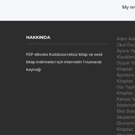
My rev
HAKKINDA
Adım Adı
Okul Önce
Ayrıntı Y
PDF eBooks Kulübüücretsiz kitap ve sesli
Klasikleri
kitap indirmeleri için internetin 1 numaralı
Düşün Yay
Kitapları
kaynağı
Apotemi Y
Kitapları
Gür Yayı
Kitapları
Kariyer M
Matemati
Ekin Bas
Akademik
Ekonomi
Kitapları