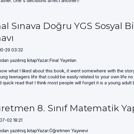
ather. One's decisions affect another!!
nal Sınava Doğru YGS Sosyal B
navı
10-29 03:32
ndan yazılmış kitapYazar:Final Yayınları
ow what I liked about this book, it went somewhere with the story
oung teenagers life that could be easily related to your own life no
 quick read that I think most people will forget it is a young adult
retmen 8. Sınıf Matematik Yap
07-02 18:21
ndan yazılmış kitapYazar:Öğretmen Yayınevi