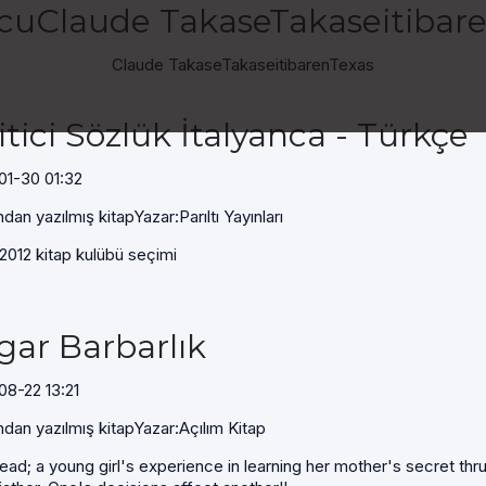
uClaude TakaseTakaseitibar
Claude TakaseTakaseitibarenTexas
tici Sözlük İtalyanca - Türkçe
01-30 01:32
ndan yazılmış kitapYazar:Parıltı Yayınları
2012 kitap kulübü seçimi
gar Barbarlık
8-22 13:21
ndan yazılmış kitapYazar:Açılım Kitap
ead; a young girl's experience in learning her mother's secret thru