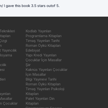
 I gave this book 3.5 stars outof 5.
Teknikleri
Kodlab Yayınları
tapları
Programlama Kitapları
Çizgi
Timaş Yayınları Tarihi
ı
Roman Öykü Kitapları
Yayıncılık
Edebiyat
 Boyama
Yapı Kredi Yayınları
Çocuklar İçin Masallar
ılık
Şiir
esi
Kaknüs Yayınları Çocuklar
İçin Masallar
leri
Bilgi Yayınevi Tarihi
Roman Öykü Kitapları
Timaş Yayınları Psikoloji
yınları
Kitapları
Masallar
Palet Yayınları Din
rı Çocuklar
Kitapları