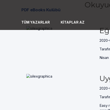
Okuyuc
PDF eBooks Kulübü
TÜM YAZARLAR
KITAPLAR AZ
Eği
2020-
Tarafı
Nisan 
Uy
2020-0
Tarafı
Easy r