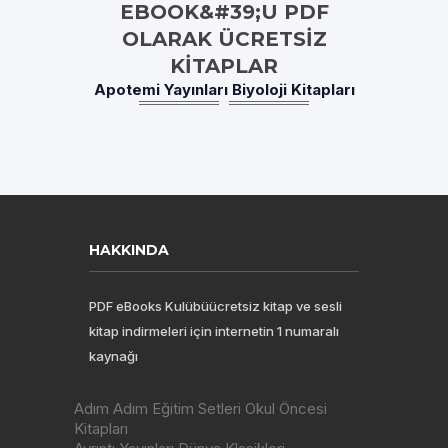
EBOOK&#39;U PDF
OLARAK ÜCRETSIZ
KITAPLAR
Apotemi Yayınları Biyoloji Kitapları
HAKKINDA
PDF eBooks Kulübüücretsiz kitap ve sesli
kitap indirmeleri için internetin 1 numaralı
kaynağı
Adım Adım Eğitim Setleri Okul Öncesi
Kitapları