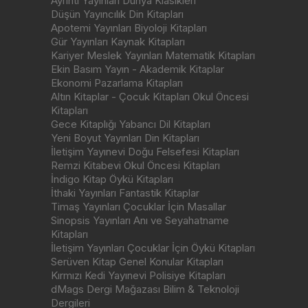
Ayrıntı Yayınları Dünya Klasikleri
Düşün Yayıncılık Din Kitapları
Apotemi Yayınları Biyoloji Kitapları
Gür Yayınları Kaynak Kitapları
Kariyer Meslek Yayınları Matematik Kitapları
Ekin Basım Yayın - Akademik Kitaplar
Ekonomi Pazarlama Kitapları
Altın Kitaplar - Çocuk Kitapları Okul Öncesi
Kitapları
Gece Kitaplığı Yabancı Dil Kitapları
Yeni Boyut Yayınları Din Kitapları
İletişim Yayınevi Doğu Felsefesi Kitapları
Remzi Kitabevi Okul Öncesi Kitapları
İndigo Kitap Öykü Kitapları
İthaki Yayınları Fantastik Kitaplar
Timaş Yayınları Çocuklar İçin Masallar
Sinopsis Yayınları Anı ve Seyahatname
Kitapları
İletişim Yayınları Çocuklar İçin Öykü Kitapları
Serüven Kitap Genel Konular Kitapları
Kırmızı Kedi Yayınevi Polisiye Kitapları
dMags Dergi Mağazası Bilim & Teknoloji
Dergileri