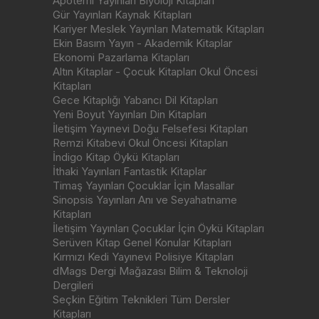
Apotemi Yayınları Biyoloji Kitapları
Gür Yayınları Kaynak Kitapları
Kariyer Meslek Yayınları Matematik Kitapları
Ekin Basım Yayın - Akademik Kitaplar
Ekonomi Pazarlama Kitapları
Altın Kitaplar - Çocuk Kitapları Okul Öncesi
Kitapları
Gece Kitaplığı Yabancı Dil Kitapları
Yeni Boyut Yayınları Din Kitapları
İletişim Yayınevi Doğu Felsefesi Kitapları
Remzi Kitabevi Okul Öncesi Kitapları
İndigo Kitap Öykü Kitapları
İthaki Yayınları Fantastik Kitaplar
Timaş Yayınları Çocuklar İçin Masallar
Sinopsis Yayınları Anı ve Seyahatname
Kitapları
İletişim Yayınları Çocuklar İçin Öykü Kitapları
Serüven Kitap Genel Konular Kitapları
Kırmızı Kedi Yayınevi Polisiye Kitapları
dMags Dergi Mağazası Bilim & Teknoloji
Dergileri
Seçkin Eğitim Teknikleri Tüm Dersler
Kitapları