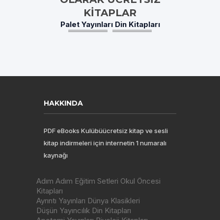
KITAPLAR
Palet Yayınları Din Kitapları
HAKKINDA
PDF eBooks Kulübüücretsiz kitap ve sesli
kitap indirmeleri için internetin 1 numaralı
kaynağı
Adım Adım Eğitim Setleri Okul Öncesi
Kitapları
Ayrıntı Yayınları Dünya Klasikleri
Düşün Yayıncılık Din Kitapları