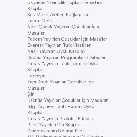
Okyanus Yayıncılık Toplum Felsefesi
Kitapları
Ses Müzik Aletleri Bağlamalar
İmece Defler
Nesil Çocuk Yayınları Çocuklar İçin
Masallar
Tudem Yayınları Çocuklar İçin Masallar
Everest Yayınları Türk Klasikleri
Nesil Yayınları Öykü Kitapları
Kodlab Yayınları Programlama Kitapları
Timaş Yayınları Tarihi Roman Öykü
Kitapları
Edebiyat
Yapı Kredi Yayınları Çocuklar İçin
Masallar
Şiir
Kaknüs Yayınları Çocuklar İçin Masallar
Bilgi Yayınevi Tarihi Roman Öykü
Kitapları
Timaş Yayınları Psikoloji Kitapları
Palet Yayınları Din Kitapları
Cinemaximum Sinema Bileti
MK Publications Yabancı Dil Kitapları