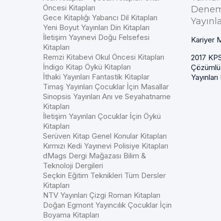
Öncesi Kitapları
Denem
Gece Kitaplığı Yabancı Dil Kitapları
Yayınla
Yeni Boyut Yayınları Din Kitapları
İletişim Yayınevi Doğu Felsefesi
Kariyer M
Kitapları
Remzi Kitabevi Okul Öncesi Kitapları
2017 KPS
İndigo Kitap Öykü Kitapları
Çözümlü
İthaki Yayınları Fantastik Kitaplar
Yayınları 
Timaş Yayınları Çocuklar İçin Masallar
Sinopsis Yayınları Anı ve Seyahatname
Kitapları
İletişim Yayınları Çocuklar İçin Öykü
Kitapları
Serüven Kitap Genel Konular Kitapları
Kırmızı Kedi Yayınevi Polisiye Kitapları
dMags Dergi Mağazası Bilim &
Teknoloji Dergileri
Seçkin Eğitim Teknikleri Tüm Dersler
Kitapları
NTV Yayınları Çizgi Roman Kitapları
Doğan Egmont Yayıncılık Çocuklar İçin
Boyama Kitapları