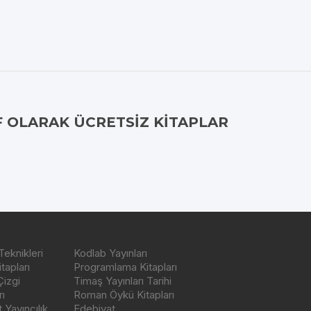
F OLARAK ÜCRETSIZ KITAPLAR
Teknikleri
Kodlab Yayınları
tapları
Programlama Kitapları
Çizgi
Timaş Yayınları Tarihi
ı
Roman Öykü Kitapları
Yayıncılık
Edebiyat