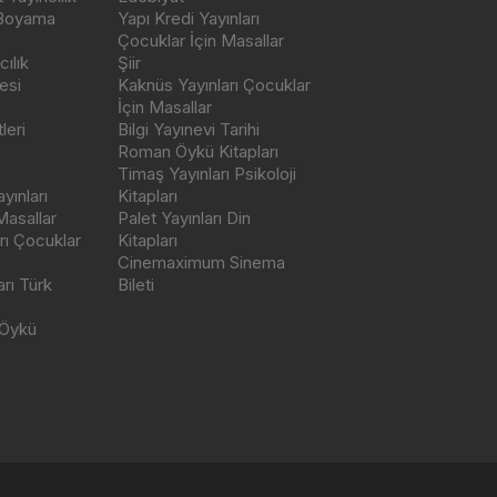
 Boyama
Yapı Kredi Yayınları
Çocuklar İçin Masallar
ılık
Şiir
esi
Kaknüs Yayınları Çocuklar
İçin Masallar
leri
Bilgi Yayınevi Tarihi
Roman Öykü Kitapları
Timaş Yayınları Psikoloji
yınları
Kitapları
Masallar
Palet Yayınları Din
rı Çocuklar
Kitapları
Cinemaximum Sinema
arı Türk
Bileti
 Öykü