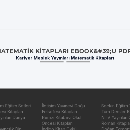
MATEMATIK KITAPLARI EBOOK&#39;U PD
Kariyer Meslek Yayınları Matematik Kitapları
m Eğitim Setleri
İletişim Yayınevi Doğu
Seçkin Eğitim 
si Kitapları
Felsefesi Kitapları
Tüm Dersler Ki
ayınları Dünya
Remzi Kitabevi Okul
NTV Yayınları 
Öncesi Kitapları
Roman Kitaplar
ıncılık Din
İndigo Kitap Öykü
Doğan Egmont 