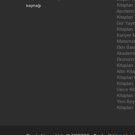
Kitapları
kaynağı
Apotemi Y
Kitapları
Gür Yayı
Kitapları
Kariyer M
Matemati
Ekin Bas
Akademik
Ekonomi
Kitapları
Altın Kit
Kitapları
Kitapları
Gece Kita
Kitapları
Yeni Boyu
Kitapları