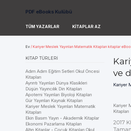
PDF eBooks Kulübü
TÜM YAZARLAR
KITAPLAR AZ
Ev
/
Kariyer Meslek Yayınları Matematik Kitapları kitaplar eBo
KITAP TÜRLERI
Kari
ve d
Adım Adım Eğitim Setleri Okul Öncesi
Kitapları
Ayrıntı Yayınları Dünya Klasikleri
Kariyer M
Düşün Yayıncılık Din Kitapları
Apotemi Yayınları Biyoloji Kitapları
Gür Yayınları Kaynak Kitapları
Kariyer 
Kariyer Meslek Yayınları Matematik
Kitapları
Kitapları
Ekin Basım Yayın - Akademik Kitaplar
2017 K
Ekonomi Pazarlama Kitapları
Tamam
Altın Kitaplar - Çocuk Kitapları Okul