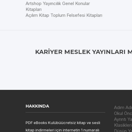
Artshop Yayıncılık Genel Konular
Kitapları
Açılım Kitap Toplum Felsefesi Kitapları
KARIYER MESLEK YAYINLARI 
HAKKINDA
Adım Adı
Okul Önce
Ayrıntı Y
PDF eBooks Kulübüücretsiz kitap ve sesli
Klasikleri
kitap indirmeleri için internetin 1 numaralı
Düşün Yay