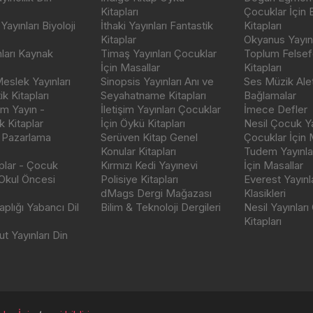
Kitapları
Çocuklar İçin
ayınları Biyoloji
İthaki Yayınları Fantastik
Kitapları
Kitaplar
Okyanus Yayınc
nları Kaynak
Timaş Yayınları Çocuklar
Toplum Felsef
İçin Masallar
Kitapları
eslek Yayınları
Sinopsis Yayınları Anı ve
Ses Müzik Alet
k Kitapları
Seyahatname Kitapları
Bağlamalar
ım Yayın -
İletişim Yayınları Çocuklar
İmece Defler
 Kitaplar
İçin Öykü Kitapları
Nesil Çocuk Ya
 Pazarlama
Serüven Kitap Genel
Çocuklar İçin 
Konular Kitapları
Tudem Yayınla
aplar - Çocuk
Kırmızı Kedi Yayınevi
İçin Masallar
 Okul Öncesi
Polisiye Kitapları
Everest Yayınl
dMags Dergi Mağazası
Klasikleri
plığı Yabancı Dil
Bilim & Teknoloji Dergileri
Nesil Yayınları
Kitapları
t Yayınları Din