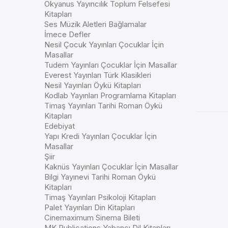
Okyanus Yayıncılık Toplum Felsefesi
Kitapları
Ses Müzik Aletleri Bağlamalar
İmece Defler
Nesil Çocuk Yayınları Çocuklar İçin
Masallar
Tudem Yayınları Çocuklar İçin Masallar
Everest Yayınları Türk Klasikleri
Nesil Yayınları Öykü Kitapları
Kodlab Yayınları Programlama Kitapları
Timaş Yayınları Tarihi Roman Öykü
Kitapları
Edebiyat
Yapı Kredi Yayınları Çocuklar İçin
Masallar
Şiir
Kaknüs Yayınları Çocuklar İçin Masallar
Bilgi Yayınevi Tarihi Roman Öykü
Kitapları
Timaş Yayınları Psikoloji Kitapları
Palet Yayınları Din Kitapları
Cinemaximum Sinema Bileti
MK Publications Yabancı Dil Kitapları