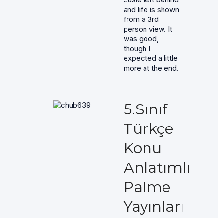
and life is shown
from a 3rd
person view. It
was good,
though I
expected a little
more at the end.
5.Sınıf
Türkçe
Konu
Anlatımlı
Palme
Yayınları