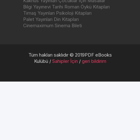
Kaknüs Yayınları Çocuklar İçin Masallar
Bilgi Yayınevi Tarihi Roman Öykü Kitapları
Timaş Yayınları Psikoloji Kitapları
Palet Yayınları Din Kitapları
Cinemaximum Sinema Bileti
Tüm hakları saklıdır © 2019PDF eBooks
Kulübü /
Sahipler İçin
/
geri bildirim