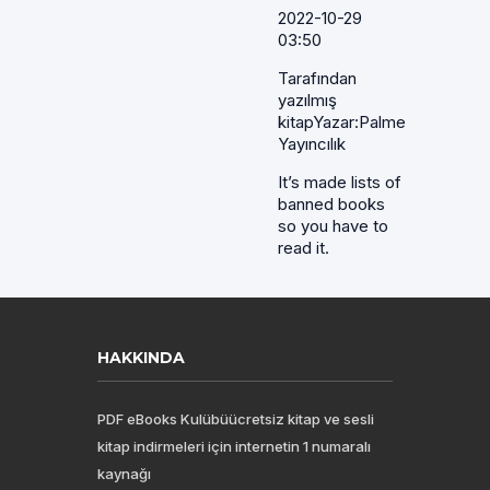
2022-10-29
03:50
Tarafından
yazılmış
kitapYazar:Palme
Yayıncılık
It’s made lists of
banned books
so you have to
read it.
HAKKINDA
PDF eBooks Kulübüücretsiz kitap ve sesli
kitap indirmeleri için internetin 1 numaralı
kaynağı