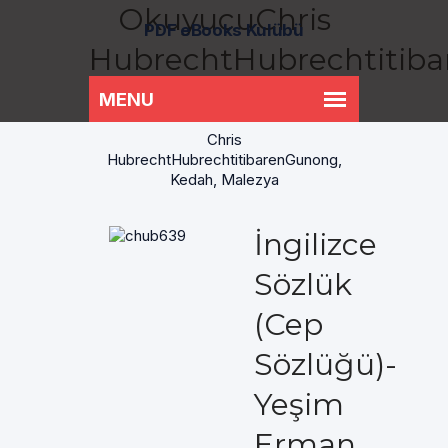
OkuyucuChris
PDF eBooks Kulübü
HubrechtHubrechtitib
Kedah, Malezya
Chris
HubrechtHubrechtitibarenGunong,
Kedah, Malezya
İngilizce
Sözlük
(Cep
Sözlüğü)-
Yeşim
Erman