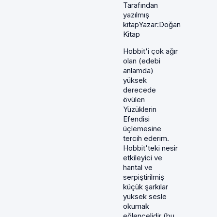
Tarafından
yazılmış
kitapYazar:Doğan
Kitap
Hobbit'i çok ağır
olan (edebi
anlamda)
yüksek
derecede
övülen
Yüzüklerin
Efendisi
üçlemesine
tercih ederim.
Hobbit'teki nesir
etkileyici ve
hantal ve
serpiştirilmiş
küçük şarkılar
yüksek sesle
okumak
eğlencelidir (bu,