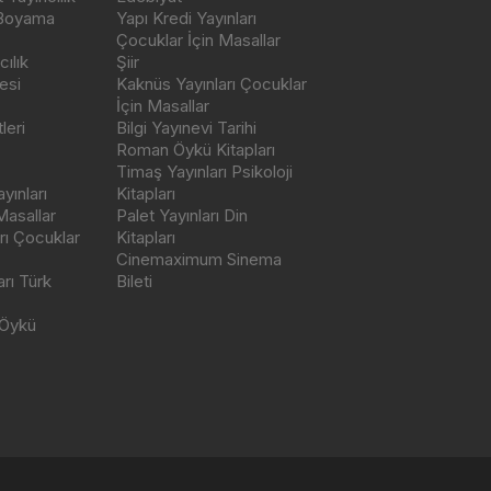
 Boyama
Yapı Kredi Yayınları
Çocuklar İçin Masallar
ılık
Şiir
esi
Kaknüs Yayınları Çocuklar
İçin Masallar
leri
Bilgi Yayınevi Tarihi
Roman Öykü Kitapları
Timaş Yayınları Psikoloji
yınları
Kitapları
Masallar
Palet Yayınları Din
rı Çocuklar
Kitapları
Cinemaximum Sinema
arı Türk
Bileti
 Öykü