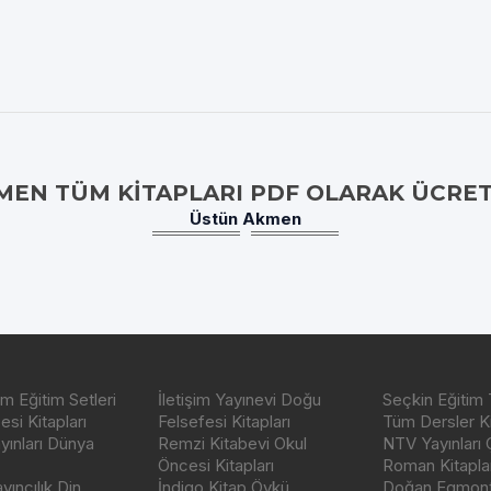
MEN TÜM KITAPLARI PDF OLARAK ÜCRET
Üstün Akmen
m Eğitim Setleri
İletişim Yayınevi Doğu
Seçkin Eğitim 
si Kitapları
Felsefesi Kitapları
Tüm Dersler Ki
ayınları Dünya
Remzi Kitabevi Okul
NTV Yayınları 
Öncesi Kitapları
Roman Kitaplar
ıncılık Din
İndigo Kitap Öykü
Doğan Egmont 