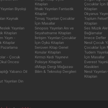
Kitapları
Çocuklar İçin
ayınları Biyoloji
İthaki Yayınları Fantastik
Kitapları
Kitaplar
Okyanus Yayınc
nları Kaynak
Timaş Yayınları Çocuklar
Toplum Felsef
İçin Masallar
Kitapları
eslek Yayınları
Sinopsis Yayınları Anı ve
Ses Müzik Alet
k Kitapları
Seyahatname Kitapları
Bağlamalar
ım Yayın -
İletişim Yayınları Çocuklar
İmece Defler
 Kitaplar
İçin Öykü Kitapları
Nesil Çocuk Ya
 Pazarlama
Serüven Kitap Genel
Çocuklar İçin 
Konular Kitapları
Tudem Yayınla
aplar - Çocuk
Kırmızı Kedi Yayınevi
İçin Masallar
 Okul Öncesi
Polisiye Kitapları
Everest Yayınl
dMags Dergi Mağazası
Klasikleri
plığı Yabancı Dil
Bilim & Teknoloji Dergileri
Nesil Yayınları
Kitapları
t Yayınları Din