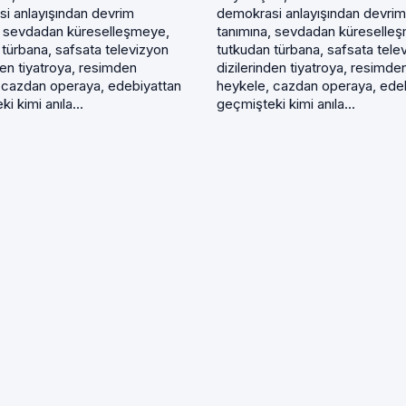
i anlayışından devrim
demokrasi anlayışından devrim
, sevdadan küreselleşmeye,
tanımına, sevdadan küreselle
 türbana, safsata televizyon
tutkudan türbana, safsata tele
den tiyatroya, resimden
dizilerinden tiyatroya, resimde
 cazdan operaya, edebiyattan
heykele, cazdan operaya, ede
i kimi anıla...
geçmişteki kimi anıla...