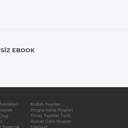
SIZ EBOOK
Teknikleri
Kodlab Yayınları
tapları
Programlama Kitapları
Çizgi
Timaş Yayınları Tarihi
ı
Roman Öykü Kitapları
Yayıncılık
Edebiyat