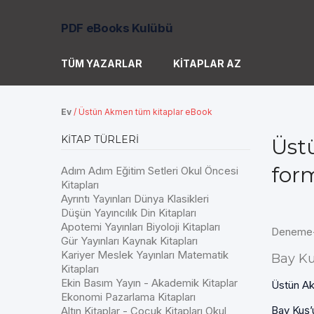
PDF eBooks Kulübü
TÜM YAZARLAR
KITAPLAR AZ
Ev
/
Üstün Akmen tüm kitaplar eBook
KITAP TÜRLERI
Üst
for
Adım Adım Eğitim Setleri Okul Öncesi
Kitapları
Ayrıntı Yayınları Dünya Klasikleri
Düşün Yayıncılık Din Kitapları
Apotemi Yayınları Biyoloji Kitapları
Deneme-
Gür Yayınları Kaynak Kitapları
Kariyer Meslek Yayınları Matematik
Bay K
Kitapları
Ekin Basım Yayın - Akademik Kitaplar
Üstün A
Ekonomi Pazarlama Kitapları
Bay Kuş’u
Altın Kitaplar - Çocuk Kitapları Okul