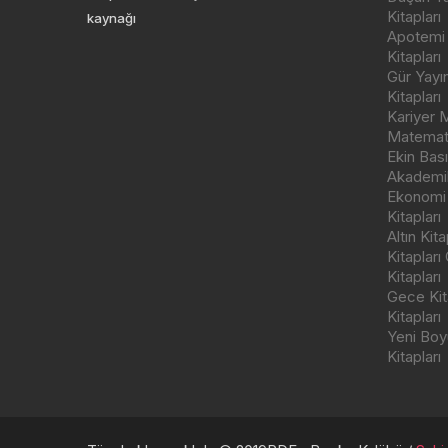
Kitapları
kaynağı
Apotemi Y
Kitapları
Gür Yayı
Kitapları
Kariyer M
Matemati
Ekin Bas
Akademik
Ekonomi
Kitapları
Altın Kit
Kitapları
Kitapları
Gece Kita
Kitapları
Yeni Boyu
Kitapları