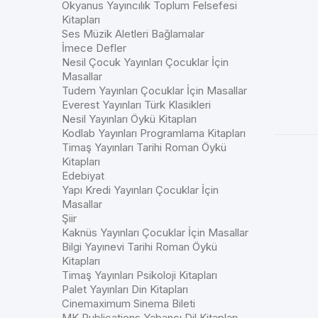
Okyanus Yayıncılık Toplum Felsefesi
Kitapları
Ses Müzik Aletleri Bağlamalar
İmece Defler
Nesil Çocuk Yayınları Çocuklar İçin
Masallar
Tudem Yayınları Çocuklar İçin Masallar
Everest Yayınları Türk Klasikleri
Nesil Yayınları Öykü Kitapları
Kodlab Yayınları Programlama Kitapları
Timaş Yayınları Tarihi Roman Öykü
Kitapları
Edebiyat
Yapı Kredi Yayınları Çocuklar İçin
Masallar
Şiir
Kaknüs Yayınları Çocuklar İçin Masallar
Bilgi Yayınevi Tarihi Roman Öykü
Kitapları
Timaş Yayınları Psikoloji Kitapları
Palet Yayınları Din Kitapları
Cinemaximum Sinema Bileti
MK Publications Yabancı Dil Kitapları