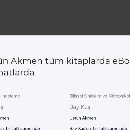
ün Akmen tüm kitaplarda eBo
matlarda
İnceleme
Bilişsel Sinirbilim ve Nöropsikol
uş
Bay Kuş
kmen
Üstün Akmen
n, bir tatil sürecinde
Bay Kuş’un, bir tatil sürecinde