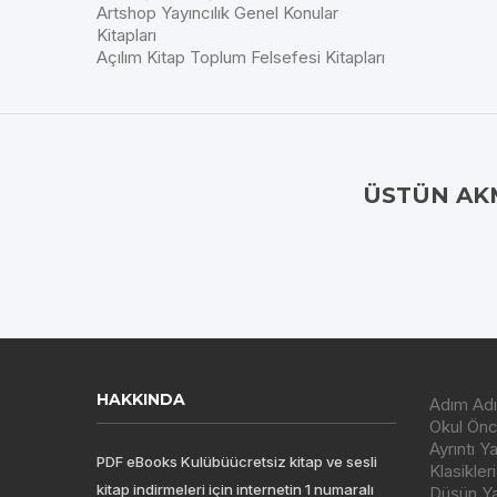
Artshop Yayıncılık Genel Konular
Kitapları
Açılım Kitap Toplum Felsefesi Kitapları
ÜSTÜN AK
HAKKINDA
Adım Adı
Okul Önce
Ayrıntı Y
PDF eBooks Kulübüücretsiz kitap ve sesli
Klasikleri
kitap indirmeleri için internetin 1 numaralı
Düşün Yay