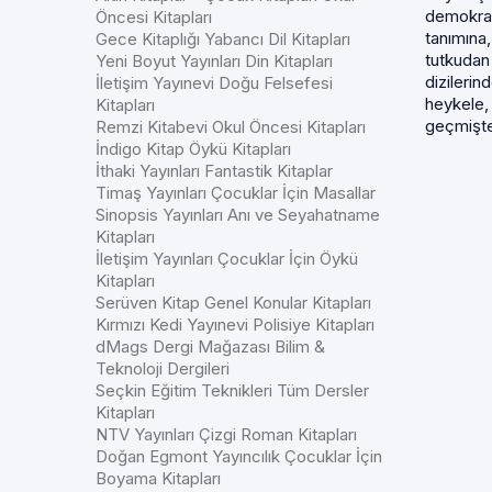
demokras
Öncesi Kitapları
tanımına
Gece Kitaplığı Yabancı Dil Kitapları
tutkudan
Yeni Boyut Yayınları Din Kitapları
dizilerin
İletişim Yayınevi Doğu Felsefesi
heykele,
Kitapları
geçmiştek
Remzi Kitabevi Okul Öncesi Kitapları
İndigo Kitap Öykü Kitapları
İthaki Yayınları Fantastik Kitaplar
Timaş Yayınları Çocuklar İçin Masallar
Sinopsis Yayınları Anı ve Seyahatname
Kitapları
İletişim Yayınları Çocuklar İçin Öykü
Kitapları
Serüven Kitap Genel Konular Kitapları
Kırmızı Kedi Yayınevi Polisiye Kitapları
dMags Dergi Mağazası Bilim &
Teknoloji Dergileri
Seçkin Eğitim Teknikleri Tüm Dersler
Kitapları
NTV Yayınları Çizgi Roman Kitapları
Doğan Egmont Yayıncılık Çocuklar İçin
Boyama Kitapları