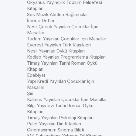
Okyanus Yayıncılık Toplum Felsefesi
Kitapları
Ses Müzik Aletleri Bağlamalar
İmece Defler
Nesil Çocuk Yayınları Çocuklar İçin
Masallar
Tudem Yayınları Çocuklar İçin Masallar
Everest Yayınları Türk Klasikleri
Nesil Yayınları Öykü Kitapları
Kodlab Yayınları Programlama Kitapları
Timaş Yayınları Tarihi Roman Öykü
Kitapları
Edebiyat
Yapı Kredi Yayınları Çocuklar İçin
Masallar
Şiir
Kaknüs Yayınları Çocuklar İçin Masallar
Bilgi Yayınevi Tarihi Roman Öykü
Kitapları
Timaş Yayınları Psikoloji Kitapları
Palet Yayınları Din Kitapları
Cinemaximum Sinema Bileti
MK Publications Yabancı Dil Kitapları