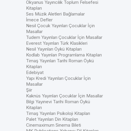
Okyanus Yayıncılık Toplum Felsefesi
Kitapları
Ses Müzik Aletleri Bağlamalar
İmece Defler
Nesil Çocuk Yayınları Çocuklar İçin
Masallar
Tudem Yayınları Çocuklar İçin Masallar
Everest Yayınları Türk Klasikleri
Nesil Yayınları Öykü Kitapları
Kodlab Yayınları Programlama Kitapları
Timaş Yayınları Tarihi Roman Öykü
Kitapları
Edebiyat
Yapı Kredi Yayınları Çocuklar İçin
Masallar
Şiir
Kaknüs Yayınları Çocuklar İçin Masallar
Bilgi Yayınevi Tarihi Roman Öykü
Kitapları
Timaş Yayınları Psikoloji Kitapları
Palet Yayınları Din Kitapları
Cinemaximum Sinema Bileti
MK Publications Yabancı Dil Kitapları