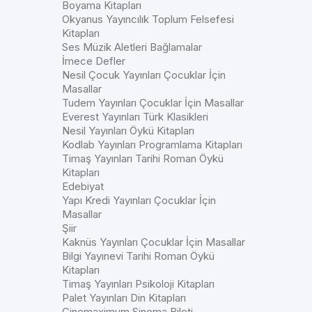
Boyama Kitapları
Okyanus Yayıncılık Toplum Felsefesi
Kitapları
Ses Müzik Aletleri Bağlamalar
İmece Defler
Nesil Çocuk Yayınları Çocuklar İçin
Masallar
Tudem Yayınları Çocuklar İçin Masallar
Everest Yayınları Türk Klasikleri
Nesil Yayınları Öykü Kitapları
Kodlab Yayınları Programlama Kitapları
Timaş Yayınları Tarihi Roman Öykü
Kitapları
Edebiyat
Yapı Kredi Yayınları Çocuklar İçin
Masallar
Şiir
Kaknüs Yayınları Çocuklar İçin Masallar
Bilgi Yayınevi Tarihi Roman Öykü
Kitapları
Timaş Yayınları Psikoloji Kitapları
Palet Yayınları Din Kitapları
Cinemaximum Sinema Bileti