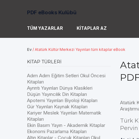
PDF eBooks Kulübü
TÜM YAZARLAR
KITAPLAR AZ
Ev
/
Atatürk Kültür Merkezi Yayınları tüm kitaplar eBook
KITAP TÜRLERI
Atat
PDF
Adım Adım Eğitim Setleri Okul Öncesi
Kitapları
Ayrıntı Yayınları Dünya Klasikleri
Düşün Yayıncılık Din Kitapları
Apotemi Yayınları Biyoloji Kitapları
Atatürk K
Gür Yayınları Kaynak Kitapları
Araştırma
Kariyer Meslek Yayınları Matematik
Kitapları
Türk K
Ekin Basım Yayın - Akademik Kitaplar
Pervin
Ekonomi Pazarlama Kitapları
Altın Kitaplar - Çocuk Kitapları Okul