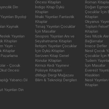
Öncesi Kitapları
Roman Kitaplar
ıncılık Din
İndigo Kitap Öykü
Doğan Egmont 
Kitapları
Çocuklar İçin
ayınları Biyoloji
İthaki Yayınları Fantastik
Kitapları
Kitaplar
Okyanus Yayınc
nları Kaynak
Timaş Yayınları Çocuklar
Toplum Felsef
İçin Masallar
Kitapları
eslek Yayınları
Sinopsis Yayınları Anı ve
Ses Müzik Alet
k Kitapları
Seyahatname Kitapları
Bağlamalar
ım Yayın -
İletişim Yayınları Çocuklar
İmece Defler
 Kitaplar
İçin Öykü Kitapları
Nesil Çocuk Ya
 Pazarlama
Serüven Kitap Genel
Çocuklar İçin 
Konular Kitapları
Tudem Yayınla
aplar - Çocuk
Kırmızı Kedi Yayınevi
İçin Masallar
 Okul Öncesi
Polisiye Kitapları
Everest Yayınl
dMags Dergi Mağazası
Klasikleri
plığı Yabancı Dil
Bilim & Teknoloji Dergileri
Nesil Yayınları
Kitapları
t Yayınları Din