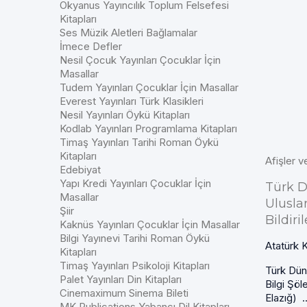
Okyanus Yayıncılık Toplum Felsefesi
Kitapları
Ses Müzik Aletleri Bağlamalar
İmece Defler
Nesil Çocuk Yayınları Çocuklar İçin
Masallar
Tudem Yayınları Çocuklar İçin Masallar
Everest Yayınları Türk Klasikleri
Nesil Yayınları Öykü Kitapları
Kodlab Yayınları Programlama Kitapları
Timaş Yayınları Tarihi Roman Öykü
Kitapları
Afişler v
Edebiyat
Yapı Kredi Yayınları Çocuklar İçin
Türk D
Masallar
Uluslar
Şiir
Bildiri
Kaknüs Yayınları Çocuklar İçin Masallar
Bilgi Yayınevi Tarihi Roman Öykü
Atatürk K
Kitapları
Timaş Yayınları Psikoloji Kitapları
Türk Dün
Palet Yayınları Din Kitapları
Bilgi Şöl
Cinemaximum Sinema Bileti
Elazığ) ..
MK Publications Yabancı Dil Kitapları