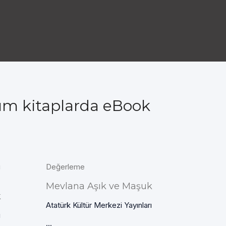
tüm kitaplarda eBook
ı
Değerleme
Mevlana Aşık ve Maşuk
k
Atatürk Kültür Merkezi Yayınları
ı
...