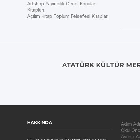
Artshop Yayıncılık Genel Konular
Kitapları
Açılım Kitap Toplum Felsefesi Kitapları
ATATÜRK KÜLTÜR MER
HAKKINDA
Adım Adı
Okul Önce
Ayrıntı Y