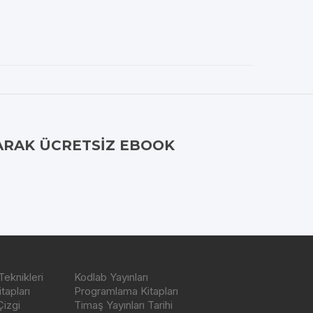
ARAK ÜCRETSIZ EBOOK
Teknikleri
Kodlab Yayınları
tapları
Programlama Kitapları
Çizgi
Timaş Yayınları Tarihi