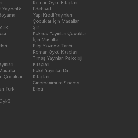
ı
Roman Öykü Kitapları
Yayıncılık
Edebiyat
 Boyama
Yapı Kredi Yayınları
Çocuklar İçin Masallar
ılık
Şiir
esi
Kaknüs Yayınları Çocuklar
İçin Masallar
leri
Bilgi Yayınevi Tarihi
Roman Öykü Kitapları
Timaş Yayınları Psikoloji
yınları
Kitapları
Masallar
Palet Yayınları Din
rı Çocuklar
Kitapları
Cinemaximum Sinema
arı Türk
Bileti
 Öykü