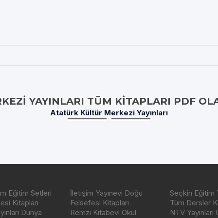
KEZI YAYINLARI TÜM KITAPLARI PDF OL
Atatürk Kültür Merkezi Yayınları
m Eğitim Setleri
İletişim Yayınevi Doğu
Seçkin Eğitim 
si Kitapları
Felsefesi Kitapları
Tüm Dersler Ki
ayınları Dünya
Remzi Kitabevi Okul
NTV Yayınları 