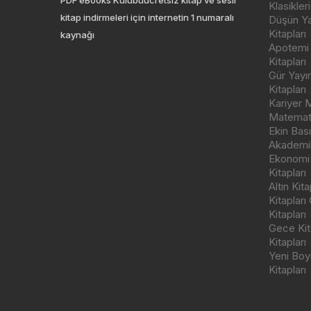
PDF eBooks Kulübüücretsiz kitap ve sesli
Klasikleri
kitap indirmeleri için internetin 1 numaralı
Düşün Yay
Kitapları
kaynağı
Apotemi Y
Kitapları
Gür Yayı
Kitapları
Kariyer M
Matemati
Ekin Bas
Akademik
Ekonomi
Kitapları
Altın Kit
Kitapları
Kitapları
Gece Kita
Kitapları
Yeni Boyu
Kitapları