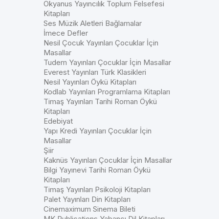
Okyanus Yayıncılık Toplum Felsefesi
Kitapları
Ses Müzik Aletleri Bağlamalar
İmece Defler
Nesil Çocuk Yayınları Çocuklar İçin
Masallar
Tudem Yayınları Çocuklar İçin Masallar
Everest Yayınları Türk Klasikleri
Nesil Yayınları Öykü Kitapları
Kodlab Yayınları Programlama Kitapları
Timaş Yayınları Tarihi Roman Öykü
Kitapları
Edebiyat
Yapı Kredi Yayınları Çocuklar İçin
Masallar
Şiir
Kaknüs Yayınları Çocuklar İçin Masallar
Bilgi Yayınevi Tarihi Roman Öykü
Kitapları
Timaş Yayınları Psikoloji Kitapları
Palet Yayınları Din Kitapları
Cinemaximum Sinema Bileti
MK Publications Yabancı Dil Kitapları