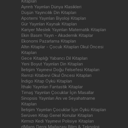
Kitapları
Ayrıntı Yayınları Dünya Klasikleri
Düşün Yayıncılık Din Kitapları
Apotemi Yayınları Biyoloji Kitapları
Gür Yayınları Kaynak Kitapları
Kariyer Meslek Yayınları Matematik Kitapları
Ekin Basım Yayın - Akademik Kitaplar
Ekonomi Pazarlama Kitapları
Altın Kitaplar - Çocuk Kitapları Okul Öncesi
Kitapları
Gece Kitaplığı Yabancı Dil Kitapları
Yeni Boyut Yayınları Din Kitapları
İletişim Yayınevi Doğu Felsefesi Kitapları
Remzi Kitabevi Okul Öncesi Kitapları
İndigo Kitap Öykü Kitapları
İthaki Yayınları Fantastik Kitaplar
Timaş Yayınları Çocuklar İçin Masallar
Sinopsis Yayınları Anı ve Seyahatname
Kitapları
İletişim Yayınları Çocuklar İçin Öykü Kitapları
Serüven Kitap Genel Konular Kitapları
Kırmızı Kedi Yayınevi Polisiye Kitapları
dMags Dergi Mağazası Bilim & Teknoloji