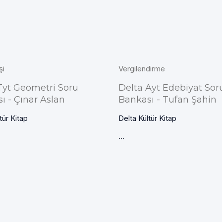
şi
Vergilendirme
Tyt Geometri Soru
Delta Ayt Edebiyat Sor
ı - Çınar Aslan
Bankası - Tufan Şahin
tür Kitap
Delta Kültür Kitap
...