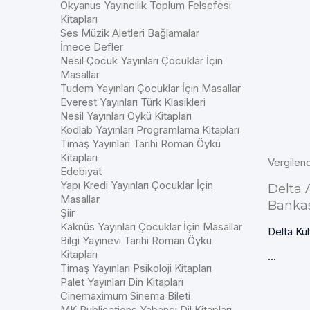
Okyanus Yayıncılık Toplum Felsefesi
Kitapları
Ses Müzik Aletleri Bağlamalar
İmece Defler
Nesil Çocuk Yayınları Çocuklar İçin
Masallar
Tudem Yayınları Çocuklar İçin Masallar
Everest Yayınları Türk Klasikleri
Nesil Yayınları Öykü Kitapları
Kodlab Yayınları Programlama Kitapları
Timaş Yayınları Tarihi Roman Öykü
Kitapları
Vergilen
Edebiyat
Yapı Kredi Yayınları Çocuklar İçin
Delta 
Masallar
Bankas
Şiir
Kaknüs Yayınları Çocuklar İçin Masallar
Delta Kül
Bilgi Yayınevi Tarihi Roman Öykü
Kitapları
...
Timaş Yayınları Psikoloji Kitapları
Palet Yayınları Din Kitapları
Cinemaximum Sinema Bileti
MK Publications Yabancı Dil Kitapları