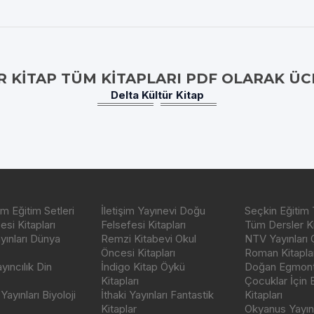
R KITAP TÜM KITAPLARI PDF OLARAK ÜC
Delta Kültür Kitap
m Eğitim Setleri
İletişim Yayınevi Doğu
Seçkin Eğitim 
si Kitapları
Felsefesi Kitapları
Tüm Dersler Ki
ayınları Dünya
Remzi Kitabevi Okul
NTV Yayınları 
Öncesi Kitapları
Roman Kitaplar
ıncılık Din
İndigo Kitap Öykü
Doğan Egmont 
Kitapları
Çocuklar İçin
ayınları Biyoloji
İthaki Yayınları Fantastik
Kitapları
Kitaplar
Okyanus Yayınc