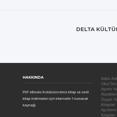
DELTA KÜLTÜ
HAKKINDA
Adım Adı
Okul Önce
Ayrıntı Y
PDF eBooks Kulübüücretsiz kitap ve sesli
Klasikleri
kitap indirmeleri için internetin 1 numaralı
Düşün Yay
Kitapları
kaynağı
Apotemi Y
Kitapları