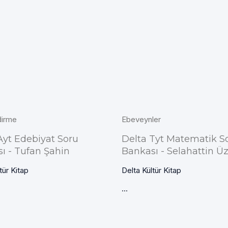
dirme
Ebeveynler
Ayt Edebiyat Soru
Delta Tyt Matematik S
ı - Tufan Şahin
Bankası - Selahattin 
tür Kitap
Delta Kültür Kitap
...