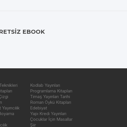
RETSIZ EBOOK
Teknikleri
Kodlab Yayınları
tapları
Programlama Kitapları
Çizgi
Timaş Yayınları Tarihi
ı
Roman Öykü Kitapları
Yayıncılık
Edebiyat
 Boyama
Yapı Kredi Yayınları
Çocuklar İçin Masallar
ılık
Şiir