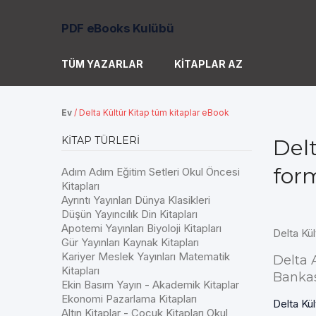
PDF eBooks Kulübü
TÜM YAZARLAR
KITAPLAR AZ
Ev
/
Delta Kültür Kitap tüm kitaplar eBook
KITAP TÜRLERI
Del
for
Adım Adım Eğitim Setleri Okul Öncesi
Kitapları
Ayrıntı Yayınları Dünya Klasikleri
Düşün Yayıncılık Din Kitapları
Apotemi Yayınları Biyoloji Kitapları
Delta Kü
Gür Yayınları Kaynak Kitapları
Kariyer Meslek Yayınları Matematik
Delta 
Kitapları
Bankas
Ekin Basım Yayın - Akademik Kitaplar
Ekonomi Pazarlama Kitapları
Delta Kül
Altın Kitaplar - Çocuk Kitapları Okul