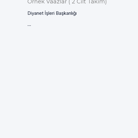
Örnek Vaazlar ( 2 Cilt Takım)
Diyanet İşleri Başkanlığı
...