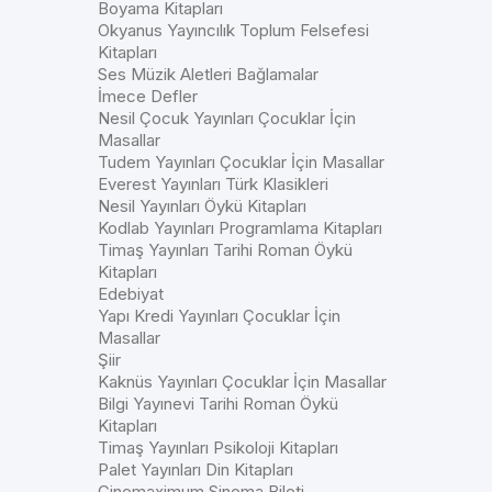
Boyama Kitapları
Okyanus Yayıncılık Toplum Felsefesi
Kitapları
Ses Müzik Aletleri Bağlamalar
İmece Defler
Nesil Çocuk Yayınları Çocuklar İçin
Masallar
Tudem Yayınları Çocuklar İçin Masallar
Everest Yayınları Türk Klasikleri
Nesil Yayınları Öykü Kitapları
Kodlab Yayınları Programlama Kitapları
Timaş Yayınları Tarihi Roman Öykü
Kitapları
Edebiyat
Yapı Kredi Yayınları Çocuklar İçin
Masallar
Şiir
Kaknüs Yayınları Çocuklar İçin Masallar
Bilgi Yayınevi Tarihi Roman Öykü
Kitapları
Timaş Yayınları Psikoloji Kitapları
Palet Yayınları Din Kitapları
Cinemaximum Sinema Bileti