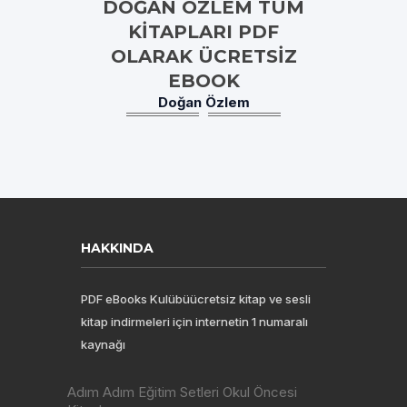
DOĞAN ÖZLEM TÜM
KITAPLARI PDF
OLARAK ÜCRETSIZ
EBOOK
Doğan Özlem
HAKKINDA
PDF eBooks Kulübüücretsiz kitap ve sesli
kitap indirmeleri için internetin 1 numaralı
kaynağı
Adım Adım Eğitim Setleri Okul Öncesi