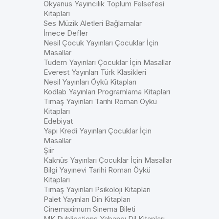
Okyanus Yayıncılık Toplum Felsefesi
Kitapları
Ses Müzik Aletleri Bağlamalar
İmece Defler
Nesil Çocuk Yayınları Çocuklar İçin
Masallar
Tudem Yayınları Çocuklar İçin Masallar
Everest Yayınları Türk Klasikleri
Nesil Yayınları Öykü Kitapları
Kodlab Yayınları Programlama Kitapları
Timaş Yayınları Tarihi Roman Öykü
Kitapları
Edebiyat
Yapı Kredi Yayınları Çocuklar İçin
Masallar
Şiir
Kaknüs Yayınları Çocuklar İçin Masallar
Bilgi Yayınevi Tarihi Roman Öykü
Kitapları
Timaş Yayınları Psikoloji Kitapları
Palet Yayınları Din Kitapları
Cinemaximum Sinema Bileti
MK Publications Yabancı Dil Kitapları