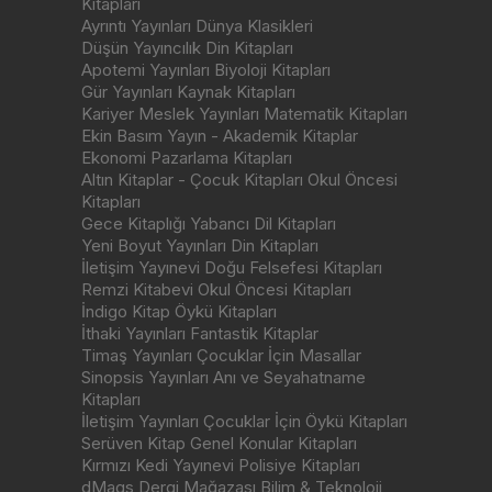
Kitapları
Ayrıntı Yayınları Dünya Klasikleri
Düşün Yayıncılık Din Kitapları
Apotemi Yayınları Biyoloji Kitapları
Gür Yayınları Kaynak Kitapları
Kariyer Meslek Yayınları Matematik Kitapları
Ekin Basım Yayın - Akademik Kitaplar
Ekonomi Pazarlama Kitapları
Altın Kitaplar - Çocuk Kitapları Okul Öncesi
Kitapları
Gece Kitaplığı Yabancı Dil Kitapları
Yeni Boyut Yayınları Din Kitapları
İletişim Yayınevi Doğu Felsefesi Kitapları
Remzi Kitabevi Okul Öncesi Kitapları
İndigo Kitap Öykü Kitapları
İthaki Yayınları Fantastik Kitaplar
Timaş Yayınları Çocuklar İçin Masallar
Sinopsis Yayınları Anı ve Seyahatname
Kitapları
İletişim Yayınları Çocuklar İçin Öykü Kitapları
Serüven Kitap Genel Konular Kitapları
Kırmızı Kedi Yayınevi Polisiye Kitapları
dMags Dergi Mağazası Bilim & Teknoloji