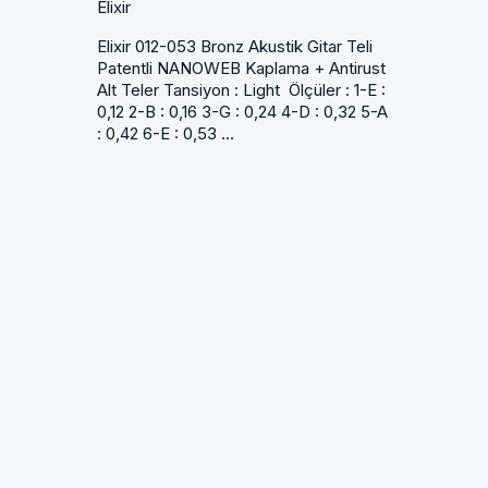
Elixir
Elixir 012-053 Bronz Akustik Gitar Teli
Patentli NANOWEB Kaplama + Antirust
Alt Teler Tansiyon : Light Ölçüler : 1-E :
0,12 2-B : 0,16 3-G : 0,24 4-D : 0,32 5-A
: 0,42 6-E : 0,53 ...