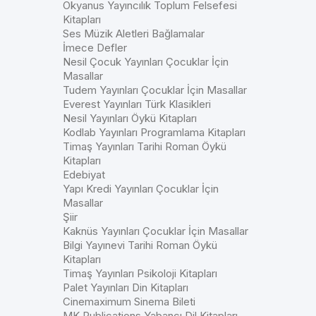
Okyanus Yayıncılık Toplum Felsefesi
Kitapları
Ses Müzik Aletleri Bağlamalar
İmece Defler
Nesil Çocuk Yayınları Çocuklar İçin
Masallar
Tudem Yayınları Çocuklar İçin Masallar
Everest Yayınları Türk Klasikleri
Nesil Yayınları Öykü Kitapları
Kodlab Yayınları Programlama Kitapları
Timaş Yayınları Tarihi Roman Öykü
Kitapları
Edebiyat
Yapı Kredi Yayınları Çocuklar İçin
Masallar
Şiir
Kaknüs Yayınları Çocuklar İçin Masallar
Bilgi Yayınevi Tarihi Roman Öykü
Kitapları
Timaş Yayınları Psikoloji Kitapları
Palet Yayınları Din Kitapları
Cinemaximum Sinema Bileti
MK Publications Yabancı Dil Kitapları