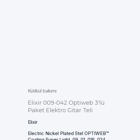
Kütikül bakımı
Elixir 009-042 Optiweb 3'lü
Paket Elektro Gitar Teli
Elixir
Electric Nickel Plated Stel OPTIWEB™
Coating Super Light .09 .01 .016 .024