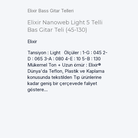
Elixir Bass Gitar Telleri
Elixir Nanoweb Light 5 Telli
Bas Gitar Teli (45-130)
Elixir
Tansiyon : Light Ölçüler : 1-G : 045 2-
D : 065 3-A : 080 4-E : 10 5-B : 130
Mükemel Ton + Uzun ömür : Elixir®
Dünya'da Teflon, Plastik ve Kaplama
konusunda tekstilden Tıp ürünlerine
kadar geniş bir çerçevede faliyet
göstere...