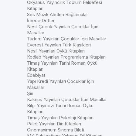
Okyanus Yayıncılık Toplum Felsefesi
Kitapları
Ses Müzik Aletleri Bağlamalar
İmece Defler
Nesil Çocuk Yayınları Çocuklar İçin
Masallar
Tudem Yayınları Çocuklar İçin Masallar
Everest Yayınları Türk Klasikleri
Nesil Yayınları Öykü Kitapları
Kodlab Yayınları Programlama Kitapları
Timaş Yayınları Tarihi Roman Öykü
Kitapları
Edebiyat
Yapı Kredi Yayınları Çocuklar İçin
Masallar
Şiir
Kaknüs Yayınları Çocuklar İçin Masallar
Bilgi Yayınevi Tarihi Roman Öykü
Kitapları
Timaş Yayınları Psikoloji Kitapları
Palet Yayınları Din Kitapları
Cinemaximum Sinema Bileti
MK Publications Yabancı Dil Kitapları