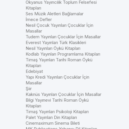
Okyanus Yayıncılık Toplum Felsefesi
Kitapları
Ses Müzik Aletleri Bağlamalar
İmece Defler
Nesil Çocuk Yayınları Çocuklar İçin
Masallar
Tudem Yayınları Çocuklar İçin Masallar
Everest Yayınları Türk Klasikleri
Nesil Yayınları Öykü Kitapları
Kodlab Yayınları Programlama Kitapları
Timaş Yayınları Tarihi Roman Öykü
Kitapları
Edebiyat
Yapı Kredi Yayınları Çocuklar İçin
Masallar
Şiir
Kaknüs Yayınları Çocuklar İçin Masallar
Bilgi Yayınevi Tarihi Roman Öykü
Kitapları
Timaş Yayınları Psikoloji Kitapları
Palet Yayınları Din Kitapları
Cinemaximum Sinema Bileti
MK Publications Yabancı Dil Kitapları