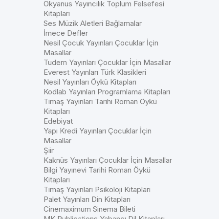
Okyanus Yayıncılık Toplum Felsefesi
Kitapları
Ses Müzik Aletleri Bağlamalar
İmece Defler
Nesil Çocuk Yayınları Çocuklar İçin
Masallar
Tudem Yayınları Çocuklar İçin Masallar
Everest Yayınları Türk Klasikleri
Nesil Yayınları Öykü Kitapları
Kodlab Yayınları Programlama Kitapları
Timaş Yayınları Tarihi Roman Öykü
Kitapları
Edebiyat
Yapı Kredi Yayınları Çocuklar İçin
Masallar
Şiir
Kaknüs Yayınları Çocuklar İçin Masallar
Bilgi Yayınevi Tarihi Roman Öykü
Kitapları
Timaş Yayınları Psikoloji Kitapları
Palet Yayınları Din Kitapları
Cinemaximum Sinema Bileti
MK Publications Yabancı Dil Kitapları