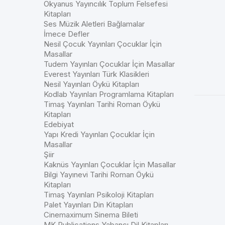
Okyanus Yayıncılık Toplum Felsefesi
Kitapları
Ses Müzik Aletleri Bağlamalar
İmece Defler
Nesil Çocuk Yayınları Çocuklar İçin
Masallar
Tudem Yayınları Çocuklar İçin Masallar
Everest Yayınları Türk Klasikleri
Nesil Yayınları Öykü Kitapları
Kodlab Yayınları Programlama Kitapları
Timaş Yayınları Tarihi Roman Öykü
Kitapları
Edebiyat
Yapı Kredi Yayınları Çocuklar İçin
Masallar
Şiir
Kaknüs Yayınları Çocuklar İçin Masallar
Bilgi Yayınevi Tarihi Roman Öykü
Kitapları
Timaş Yayınları Psikoloji Kitapları
Palet Yayınları Din Kitapları
Cinemaximum Sinema Bileti
MK Publications Yabancı Dil Kitapları