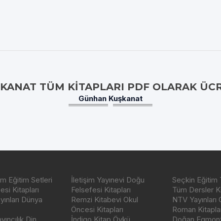
ANAT TÜM KITAPLARI PDF OLARAK ÜC
Günhan Kuşkanat
m Eğitim Setleri
İletişim Yayınevi Doğu
Seçkin Eğitim 
si Kitapları
Felsefesi Kitapları
Tüm Dersler Ki
ayınları Dünya
Remzi Kitabevi Okul
NTV Yayınları 
Öncesi Kitapları
Roman Kitaplar
ıncılık Din
İndigo Kitap Öykü
Doğan Egmont 