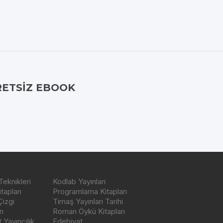
RETSIZ EBOOK
Teknikleri
Kodlab Yayınları
tapları
Programlama Kitapları
Çizgi
Timaş Yayınları Tarihi
ı
Roman Öykü Kitapları
Yayıncılık
Edebiyat