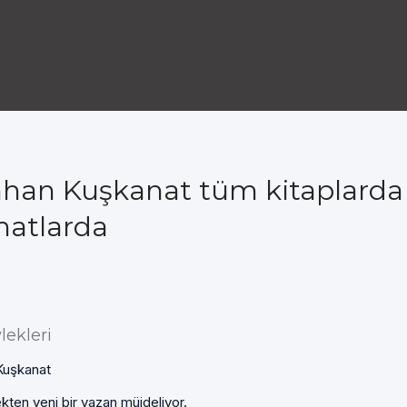
han Kuşkanat tüm kitaplarda
matlarda
lekleri
Kuşkanat
kten yeni bir yazan müjdeliyor.