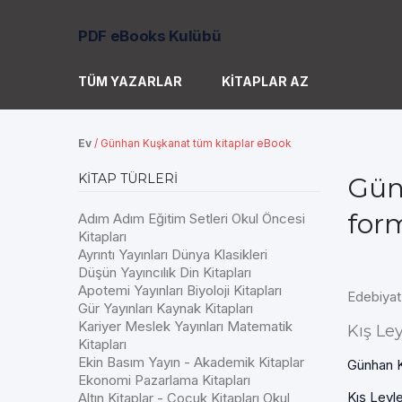
PDF eBooks Kulübü
TÜM YAZARLAR
KITAPLAR AZ
Ev
/
Günhan Kuşkanat tüm kitaplar eBook
KITAP TÜRLERI
Gün
for
Adım Adım Eğitim Setleri Okul Öncesi
Kitapları
Ayrıntı Yayınları Dünya Klasikleri
Düşün Yayıncılık Din Kitapları
Apotemi Yayınları Biyoloji Kitapları
Edebiyat
Gür Yayınları Kaynak Kitapları
Kariyer Meslek Yayınları Matematik
Kış Ley
Kitapları
Ekin Basım Yayın - Akademik Kitaplar
Günhan 
Ekonomi Pazarlama Kitapları
Kış Leyle
Altın Kitaplar - Çocuk Kitapları Okul