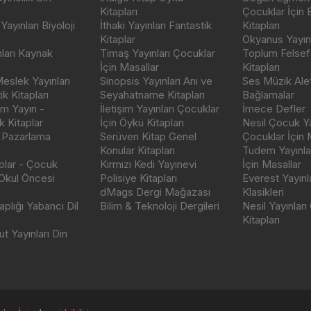
Kitapları
Çocuklar İçin
ayınları Biyoloji
İthaki Yayınları Fantastik
Kitapları
Kitaplar
Okyanus Yayınc
nları Kaynak
Timaş Yayınları Çocuklar
Toplum Felsef
İçin Masallar
Kitapları
eslek Yayınları
Sinopsis Yayınları Anı ve
Ses Müzik Alet
k Kitapları
Seyahatname Kitapları
Bağlamalar
ım Yayın -
İletişim Yayınları Çocuklar
İmece Defler
 Kitaplar
İçin Öykü Kitapları
Nesil Çocuk Ya
 Pazarlama
Serüven Kitap Genel
Çocuklar İçin 
Konular Kitapları
Tudem Yayınla
aplar - Çocuk
Kırmızı Kedi Yayınevi
İçin Masallar
 Okul Öncesi
Polisiye Kitapları
Everest Yayınl
dMags Dergi Mağazası
Klasikleri
plığı Yabancı Dil
Bilim & Teknoloji Dergileri
Nesil Yayınları
Kitapları
t Yayınları Din