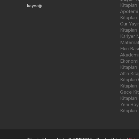
Kitapları
kaynağı
Apotemi Y
Kitapları
Gür Yayı
Kitapları
Kariyer M
Matemati
Ekin Bas
Akademik
Ekonomi
Kitapları
Altın Kit
Kitapları
Kitapları
Gece Kita
Kitapları
Yeni Boyu
Kitapları