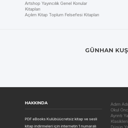
Artshop Yayıncılık Genel Konular
Kitapları
Açılım Kitap Toplum Felsefesi Kitapları
GÜNHAN KUŞK
HAKKINDA
Adım Adı
Okul Önce
Ayrıntı Y
PDF eBooks Kulübüücretsiz kitap ve sesli
Klasikleri
kitap indirmeleri için internetin 1 numaralı
Düşün Yay