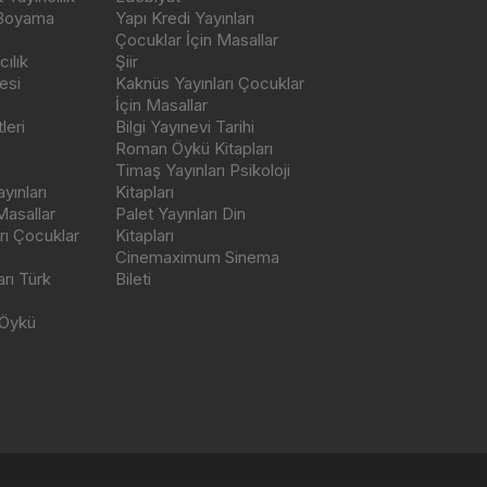
 Boyama
Yapı Kredi Yayınları
Çocuklar İçin Masallar
ılık
Şiir
esi
Kaknüs Yayınları Çocuklar
İçin Masallar
leri
Bilgi Yayınevi Tarihi
Roman Öykü Kitapları
Timaş Yayınları Psikoloji
yınları
Kitapları
Masallar
Palet Yayınları Din
rı Çocuklar
Kitapları
Cinemaximum Sinema
arı Türk
Bileti
 Öykü