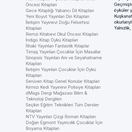
Geçmişte
Öncesi Kitapları
öyküler y
Gece Kitaplığı Yabancı Dil Kitapları
Kuşkanat.
Yeni Boyut Yayınları Din Kitapları
okurlarıy
İletişim Yayınevi Doğu Felsefesi
Yalnızlık,
Kitapları
Remzi Kitabevi Okul Öncesi Kitapları
İndigo Kitap Öykü Kitapları
İthaki Yayınları Fantastik Kitaplar
Timaş Yayınları Çocuklar İçin Masallar
Sinopsis Yayınları Anı ve Seyahatname
Kitapları
İletişim Yayınları Çocuklar İçin Öykü
Kitapları
Serüven Kitap Genel Konular Kitapları
Kırmızı Kedi Yayınevi Polisiye Kitapları
dMags Dergi Mağazası Bilim &
Teknoloji Dergileri
Seçkin Eğitim Teknikleri Tüm Dersler
Kitapları
NTV Yayınları Çizgi Roman Kitapları
Doğan Egmont Yayıncılık Çocuklar İçin
Boyama Kitapları