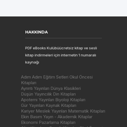
HAKKINDA
PDF eBooks Kulübüücretsiz kitap ve sesli
kitap indirmeleri için internetin 1 numaralı
kaynağı
Adım Adım Eğitim Setleri Okul Öncesi
Kitapları
Ayrıntı Yayınları Dünya Klasikleri
Düşün Yayıncılık Din Kitapları
Apotemi Yayınları Biyoloji Kitapları
Gür Yayınları Kaynak Kitapları
Kariyer Meslek Yayınları Matematik Kitapları
Ekin Basım Yayın - Akademik Kitaplar
Ekonomi Pazarlama Kitapları