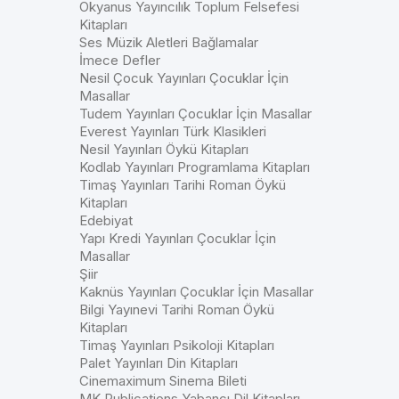
Okyanus Yayıncılık Toplum Felsefesi
Kitapları
Ses Müzik Aletleri Bağlamalar
İmece Defler
Nesil Çocuk Yayınları Çocuklar İçin
Masallar
Tudem Yayınları Çocuklar İçin Masallar
Everest Yayınları Türk Klasikleri
Nesil Yayınları Öykü Kitapları
Kodlab Yayınları Programlama Kitapları
Timaş Yayınları Tarihi Roman Öykü
Kitapları
Edebiyat
Yapı Kredi Yayınları Çocuklar İçin
Masallar
Şiir
Kaknüs Yayınları Çocuklar İçin Masallar
Bilgi Yayınevi Tarihi Roman Öykü
Kitapları
Timaş Yayınları Psikoloji Kitapları
Palet Yayınları Din Kitapları
Cinemaximum Sinema Bileti
MK Publications Yabancı Dil Kitapları