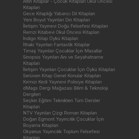
Altın Kitaplar - Çocuk Kitapları Okul Öncesi
Kitapları
Gece Kitaplığı Yabancı Dil Kitapları
Yeni Boyut Yayınları Din Kitapları
İletişim Yayınevi Doğu Felsefesi Kitapları
Remzi Kitabevi Okul Öncesi Kitapları
İndigo Kitap Öykü Kitapları
İthaki Yayınları Fantastik Kitaplar
Timaş Yayınları Çocuklar İçin Masallar
Sinopsis Yayınları Anı ve Seyahatname
Kitapları
İletişim Yayınları Çocuklar İçin Öykü Kitapları
Serüven Kitap Genel Konular Kitapları
Kırmızı Kedi Yayınevi Polisiye Kitapları
dMags Dergi Mağazası Bilim & Teknoloji
Dergileri
Seçkin Eğitim Teknikleri Tüm Dersler
Kitapları
NTV Yayınları Çizgi Roman Kitapları
Doğan Egmont Yayıncılık Çocuklar İçin
Boyama Kitapları
Okyanus Yayıncılık Toplum Felsefesi
Kitapları