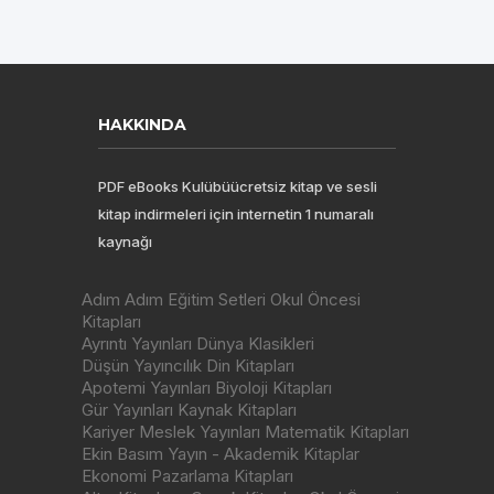
HAKKINDA
PDF eBooks Kulübüücretsiz kitap ve sesli
kitap indirmeleri için internetin 1 numaralı
kaynağı
Adım Adım Eğitim Setleri Okul Öncesi
Kitapları
Ayrıntı Yayınları Dünya Klasikleri
Düşün Yayıncılık Din Kitapları
Apotemi Yayınları Biyoloji Kitapları
Gür Yayınları Kaynak Kitapları
Kariyer Meslek Yayınları Matematik Kitapları
Ekin Basım Yayın - Akademik Kitaplar
Ekonomi Pazarlama Kitapları