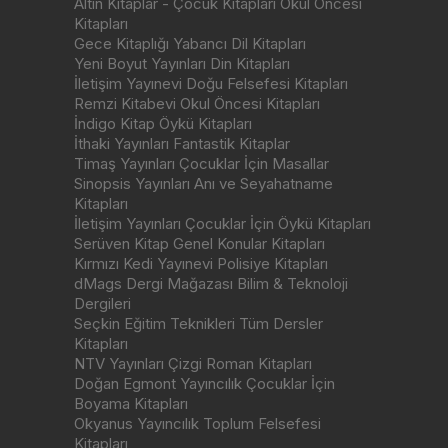
Altın Kitaplar - Çocuk Kitapları Okul Öncesi
Kitapları
Gece Kitaplığı Yabancı Dil Kitapları
Yeni Boyut Yayınları Din Kitapları
İletişim Yayınevi Doğu Felsefesi Kitapları
Remzi Kitabevi Okul Öncesi Kitapları
İndigo Kitap Öykü Kitapları
İthaki Yayınları Fantastik Kitaplar
Timaş Yayınları Çocuklar İçin Masallar
Sinopsis Yayınları Anı ve Seyahatname
Kitapları
İletişim Yayınları Çocuklar İçin Öykü Kitapları
Serüven Kitap Genel Konular Kitapları
Kırmızı Kedi Yayınevi Polisiye Kitapları
dMags Dergi Mağazası Bilim & Teknoloji
Dergileri
Seçkin Eğitim Teknikleri Tüm Dersler
Kitapları
NTV Yayınları Çizgi Roman Kitapları
Doğan Egmont Yayıncılık Çocuklar İçin
Boyama Kitapları
Okyanus Yayıncılık Toplum Felsefesi
Kitapları