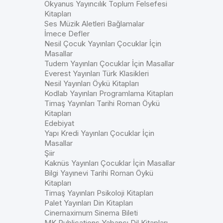
Okyanus Yayıncılık Toplum Felsefesi
Kitapları
Ses Müzik Aletleri Bağlamalar
İmece Defler
Nesil Çocuk Yayınları Çocuklar İçin
Masallar
Tudem Yayınları Çocuklar İçin Masallar
Everest Yayınları Türk Klasikleri
Nesil Yayınları Öykü Kitapları
Kodlab Yayınları Programlama Kitapları
Timaş Yayınları Tarihi Roman Öykü
Kitapları
Edebiyat
Yapı Kredi Yayınları Çocuklar İçin
Masallar
Şiir
Kaknüs Yayınları Çocuklar İçin Masallar
Bilgi Yayınevi Tarihi Roman Öykü
Kitapları
Timaş Yayınları Psikoloji Kitapları
Palet Yayınları Din Kitapları
Cinemaximum Sinema Bileti
MK Publications Yabancı Dil Kitapları