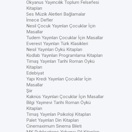
Okyanus Yayıncılık Toplum Felsefesi
Kitapları
Ses Müzik Aletleri Bağlamalar
İmece Defler
Nesil Çocuk Yayınları Çocuklar İçin
Masallar
Tudem Yayınları Çocuklar İçin Masallar
Everest Yayınları Türk Klasikleri
Nesil Yayınları Öykü Kitapları
Kodlab Yayınları Programlama Kitapları
Timaş Yayınları Tarihi Roman Öykü
Kitapları
Edebiyat
Yapı Kredi Yayınları Çocuklar İçin
Masallar
Şiir
Kaknüs Yayınları Çocuklar İçin Masallar
Bilgi Yayınevi Tarihi Roman Öykü
Kitapları
Timaş Yayınları Psikoloji Kitapları
Palet Yayınları Din Kitapları
Cinemaximum Sinema Bileti
MK Publications Yabancı Dil Kitapları