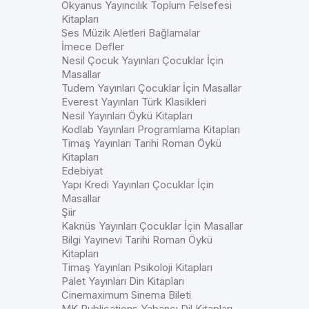
Okyanus Yayıncılık Toplum Felsefesi
Kitapları
Ses Müzik Aletleri Bağlamalar
İmece Defler
Nesil Çocuk Yayınları Çocuklar İçin
Masallar
Tudem Yayınları Çocuklar İçin Masallar
Everest Yayınları Türk Klasikleri
Nesil Yayınları Öykü Kitapları
Kodlab Yayınları Programlama Kitapları
Timaş Yayınları Tarihi Roman Öykü
Kitapları
Edebiyat
Yapı Kredi Yayınları Çocuklar İçin
Masallar
Şiir
Kaknüs Yayınları Çocuklar İçin Masallar
Bilgi Yayınevi Tarihi Roman Öykü
Kitapları
Timaş Yayınları Psikoloji Kitapları
Palet Yayınları Din Kitapları
Cinemaximum Sinema Bileti
MK Publications Yabancı Dil Kitapları