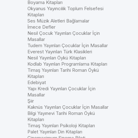
Boyama Kitapları
Okyanus Yayıncılık Toplum Felsefesi
Kitapları
Ses Müzik Aletleri Bağlamalar
İmece Defler
Nesil Çocuk Yayınları Çocuklar İçin
Masallar
Tudem Yayınları Çocuklar İçin Masallar
Everest Yayınları Türk Klasikleri
Nesil Yayınları Öykü Kitapları
Kodlab Yayınları Programlama Kitapları
Timaş Yayınları Tarihi Roman Öykü
Kitapları
Edebiyat
Yapı Kredi Yayınları Çocuklar İçin
Masallar
Şiir
Kaknüs Yayınları Çocuklar İçin Masallar
Bilgi Yayınevi Tarihi Roman Öykü
Kitapları
Timaş Yayınları Psikoloji Kitapları
Palet Yayınları Din Kitapları
Cinemaximum Sinema Bileti