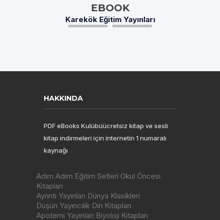
EBOOK
Karekök Eğitim Yayınları
HAKKINDA
PDF eBooks Kulübüücretsiz kitap ve sesli
kitap indirmeleri için internetin 1 numaralı
kaynağı
Adım Adım Eğitim Setleri Okul Öncesi
Kitapları
Ayrıntı Yayınları Dünya Klasikleri
Düşün Yayıncılık Din Kitapları
Apotemi Yayınları Biyoloji Kitapları