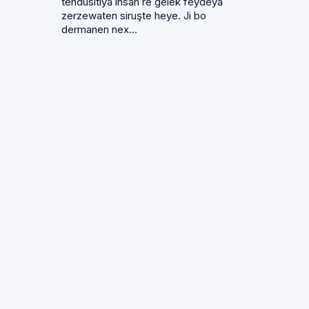
tendusitiya ınsan re gelek feydeya
zerzewaten siruşte heye. Ji bo
dermanen nex...