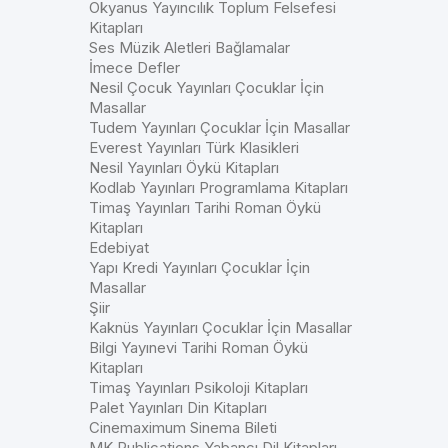
Okyanus Yayıncılık Toplum Felsefesi
Kitapları
Ses Müzik Aletleri Bağlamalar
İmece Defler
Nesil Çocuk Yayınları Çocuklar İçin
Masallar
Tudem Yayınları Çocuklar İçin Masallar
Everest Yayınları Türk Klasikleri
Nesil Yayınları Öykü Kitapları
Kodlab Yayınları Programlama Kitapları
Timaş Yayınları Tarihi Roman Öykü
Kitapları
Edebiyat
Yapı Kredi Yayınları Çocuklar İçin
Masallar
Şiir
Kaknüs Yayınları Çocuklar İçin Masallar
Bilgi Yayınevi Tarihi Roman Öykü
Kitapları
Timaş Yayınları Psikoloji Kitapları
Palet Yayınları Din Kitapları
Cinemaximum Sinema Bileti
MK Publications Yabancı Dil Kitapları