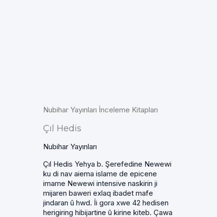
Nubihar Yayınları İnceleme Kitapları
Çıl Hedis
Nubihar Yayınları
Çıl Hedis Yehya b. Şerefedine Newewi
ku di nav aiema islame de epicene
imame Newewi intensive naskirin ji
mijaren baweri exlaq ibadet mafe
jindaran û hwd. İi gora xwe 42 hedisen
herigiring hibijartine û kirine kiteb. Çawa