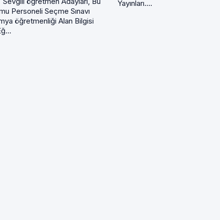
ı Sevgili öğretmen Adayları, Bu
Yayınları....
amu Personeli Seçme Sınavı
mya öğretmenliği Alan Bilgisi
ğ...