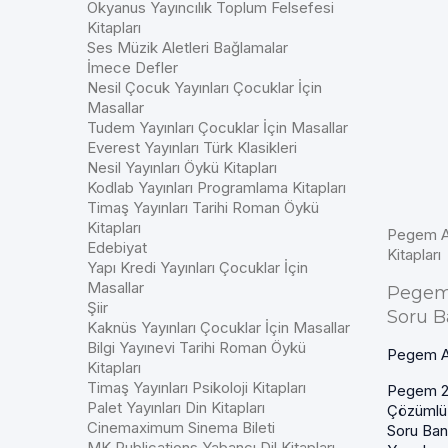
Okyanus Yayıncılık Toplum Felsefesi
Kitapları
Ses Müzik Aletleri Bağlamalar
İmece Defler
Nesil Çocuk Yayınları Çocuklar İçin
Masallar
Tudem Yayınları Çocuklar İçin Masallar
Everest Yayınları Türk Klasikleri
Nesil Yayınları Öykü Kitapları
Kodlab Yayınları Programlama Kitapları
Timaş Yayınları Tarihi Roman Öykü
Kitapları
Pegem Ak
Edebiyat
Kitapları
Yapı Kredi Yayınları Çocuklar İçin
Masallar
Pegem
Şiir
Soru 
Kaknüs Yayınları Çocuklar İçin Masallar
Bilgi Yayınevi Tarihi Roman Öykü
Pegem Ak
Kitapları
Timaş Yayınları Psikoloji Kitapları
Pegem 2
Palet Yayınları Din Kitapları
Çözümlü
Cinemaximum Sinema Bileti
Soru Ba
MK Publications Yabancı Dil Kitapları