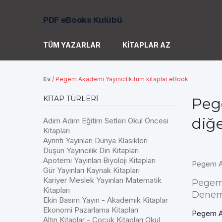
PDF eBooks Kulübü
TÜM YAZARLAR
KITAPLAR AZ
Ev
/
Pegem Akademi Yayıncılık tüm kitaplar eBook
KITAP TÜRLERI
Peg
diğ
Adım Adım Eğitim Setleri Okul Öncesi
Kitapları
Ayrıntı Yayınları Dünya Klasikleri
Düşün Yayıncılık Din Kitapları
Apotemi Yayınları Biyoloji Kitapları
Pegem Ak
Gür Yayınları Kaynak Kitapları
Kariyer Meslek Yayınları Matematik
Pegem
Kitapları
Denem
Ekin Basım Yayın - Akademik Kitaplar
Ekonomi Pazarlama Kitapları
Pegem Ak
Altın Kitaplar - Çocuk Kitapları Okul