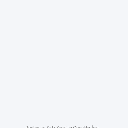
Redhouse Kidz Yayınları Çocuklar İçin