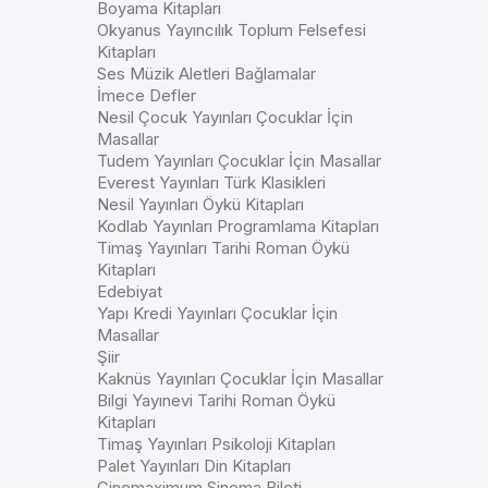
Boyama Kitapları
Okyanus Yayıncılık Toplum Felsefesi
Kitapları
Ses Müzik Aletleri Bağlamalar
İmece Defler
Nesil Çocuk Yayınları Çocuklar İçin
Masallar
Tudem Yayınları Çocuklar İçin Masallar
Everest Yayınları Türk Klasikleri
Nesil Yayınları Öykü Kitapları
Kodlab Yayınları Programlama Kitapları
Timaş Yayınları Tarihi Roman Öykü
Kitapları
Edebiyat
Yapı Kredi Yayınları Çocuklar İçin
Masallar
Şiir
Kaknüs Yayınları Çocuklar İçin Masallar
Bilgi Yayınevi Tarihi Roman Öykü
Kitapları
Timaş Yayınları Psikoloji Kitapları
Palet Yayınları Din Kitapları
Cinemaximum Sinema Bileti