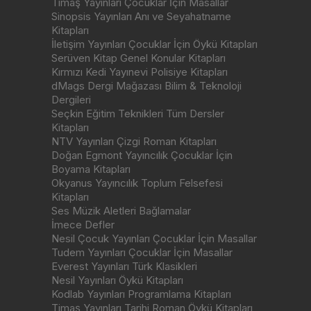
Timaş Yayınları Çocuklar İçin Masallar
Sinopsis Yayınları Anı ve Seyahatname
Kitapları
İletişim Yayınları Çocuklar İçin Öykü Kitapları
Serüven Kitap Genel Konular Kitapları
Kırmızı Kedi Yayınevi Polisiye Kitapları
dMags Dergi Mağazası Bilim & Teknoloji
Dergileri
Seçkin Eğitim Teknikleri Tüm Dersler
Kitapları
NTV Yayınları Çizgi Roman Kitapları
Doğan Egmont Yayıncılık Çocuklar İçin
Boyama Kitapları
Okyanus Yayıncılık Toplum Felsefesi
Kitapları
Ses Müzik Aletleri Bağlamalar
İmece Defler
Nesil Çocuk Yayınları Çocuklar İçin Masallar
Tudem Yayınları Çocuklar İçin Masallar
Everest Yayınları Türk Klasikleri
Nesil Yayınları Öykü Kitapları
Kodlab Yayınları Programlama Kitapları
Timaş Yayınları Tarihi Roman Öykü Kitapları