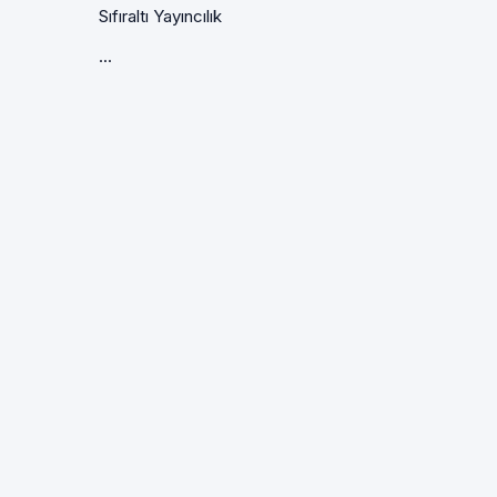
Sıfıraltı Yayıncılık
...