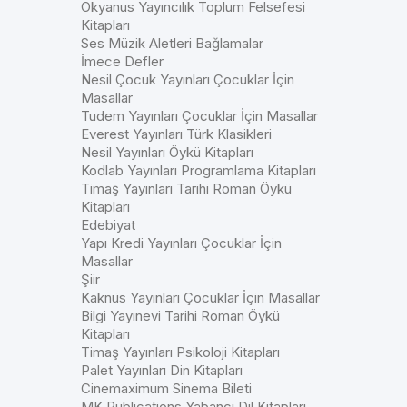
Okyanus Yayıncılık Toplum Felsefesi
Kitapları
Ses Müzik Aletleri Bağlamalar
İmece Defler
Nesil Çocuk Yayınları Çocuklar İçin
Masallar
Tudem Yayınları Çocuklar İçin Masallar
Everest Yayınları Türk Klasikleri
Nesil Yayınları Öykü Kitapları
Kodlab Yayınları Programlama Kitapları
Timaş Yayınları Tarihi Roman Öykü
Kitapları
Edebiyat
Yapı Kredi Yayınları Çocuklar İçin
Masallar
Şiir
Kaknüs Yayınları Çocuklar İçin Masallar
Bilgi Yayınevi Tarihi Roman Öykü
Kitapları
Timaş Yayınları Psikoloji Kitapları
Palet Yayınları Din Kitapları
Cinemaximum Sinema Bileti
MK Publications Yabancı Dil Kitapları