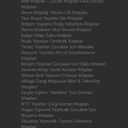
Altın Kitaplar - Çocuk Kitapları Okul Öncesi
Kitapları
Gece Kitaplığı Yabancı Dil Kitapları
Yeni Boyut Yayınları Din Kitapları
İletişim Yayınevi Doğu Felsefesi Kitapları
Remzi Kitabevi Okul Öncesi Kitapları
İndigo Kitap Öykü Kitapları
İthaki Yayınları Fantastik Kitaplar
Timaş Yayınları Çocuklar İçin Masallar
Sinopsis Yayınları Anı ve Seyahatname
Kitapları
İletişim Yayınları Çocuklar İçin Öykü Kitapları
Serüven Kitap Genel Konular Kitapları
Kırmızı Kedi Yayınevi Polisiye Kitapları
dMags Dergi Mağazası Bilim & Teknoloji
Dergileri
Seçkin Eğitim Teknikleri Tüm Dersler
Kitapları
NTV Yayınları Çizgi Roman Kitapları
Doğan Egmont Yayıncılık Çocuklar İçin
Boyama Kitapları
Okyanus Yayıncılık Toplum Felsefesi
Kitapları