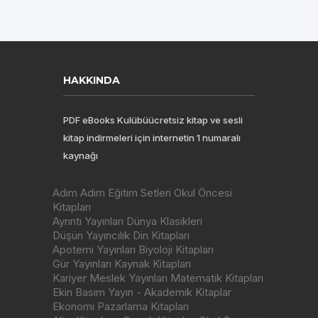
HAKKINDA
PDF eBooks Kulübüücretsiz kitap ve sesli
kitap indirmeleri için internetin 1 numaralı
kaynağı
Adım Adım Eğitim Setleri Okul Öncesi
Kitapları
Ayrıntı Yayınları Dünya Klasikleri
Düşün Yayıncılık Din Kitapları
Apotemi Yayınları Biyoloji Kitapları
Gür Yayınları Kaynak Kitapları
Kariyer Meslek Yayınları Matematik Kitapları
Ekin Basım Yayın - Akademik Kitaplar
Ekonomi Pazarlama Kitapları