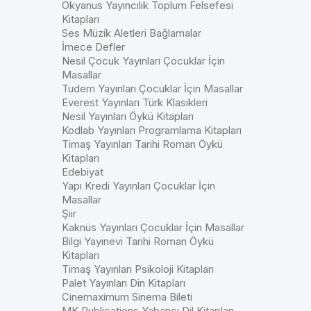
Okyanus Yayıncılık Toplum Felsefesi
Kitapları
Ses Müzik Aletleri Bağlamalar
İmece Defler
Nesil Çocuk Yayınları Çocuklar İçin
Masallar
Tudem Yayınları Çocuklar İçin Masallar
Everest Yayınları Türk Klasikleri
Nesil Yayınları Öykü Kitapları
Kodlab Yayınları Programlama Kitapları
Timaş Yayınları Tarihi Roman Öykü
Kitapları
Edebiyat
Yapı Kredi Yayınları Çocuklar İçin
Masallar
Şiir
Kaknüs Yayınları Çocuklar İçin Masallar
Bilgi Yayınevi Tarihi Roman Öykü
Kitapları
Timaş Yayınları Psikoloji Kitapları
Palet Yayınları Din Kitapları
Cinemaximum Sinema Bileti
MK Publications Yabancı Dil Kitapları