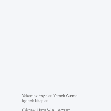
Yakamoz Yayınları Yemek Gurme
İçecek Kitapları
Oktay Usta'yla Lezzet