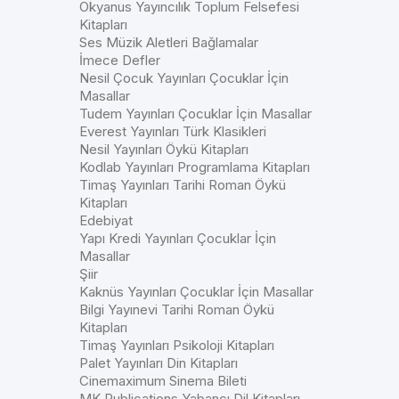
Okyanus Yayıncılık Toplum Felsefesi
Kitapları
Ses Müzik Aletleri Bağlamalar
İmece Defler
Nesil Çocuk Yayınları Çocuklar İçin
Masallar
Tudem Yayınları Çocuklar İçin Masallar
Everest Yayınları Türk Klasikleri
Nesil Yayınları Öykü Kitapları
Kodlab Yayınları Programlama Kitapları
Timaş Yayınları Tarihi Roman Öykü
Kitapları
Edebiyat
Yapı Kredi Yayınları Çocuklar İçin
Masallar
Şiir
Kaknüs Yayınları Çocuklar İçin Masallar
Bilgi Yayınevi Tarihi Roman Öykü
Kitapları
Timaş Yayınları Psikoloji Kitapları
Palet Yayınları Din Kitapları
Cinemaximum Sinema Bileti
MK Publications Yabancı Dil Kitapları