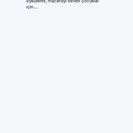
öykülerini, macerayı seven çocuklar
için....