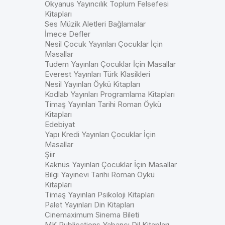
Okyanus Yayıncılık Toplum Felsefesi
Kitapları
Ses Müzik Aletleri Bağlamalar
İmece Defler
Nesil Çocuk Yayınları Çocuklar İçin
Masallar
Tudem Yayınları Çocuklar İçin Masallar
Everest Yayınları Türk Klasikleri
Nesil Yayınları Öykü Kitapları
Kodlab Yayınları Programlama Kitapları
Timaş Yayınları Tarihi Roman Öykü
Kitapları
Edebiyat
Yapı Kredi Yayınları Çocuklar İçin
Masallar
Şiir
Kaknüs Yayınları Çocuklar İçin Masallar
Bilgi Yayınevi Tarihi Roman Öykü
Kitapları
Timaş Yayınları Psikoloji Kitapları
Palet Yayınları Din Kitapları
Cinemaximum Sinema Bileti
MK Publications Yabancı Dil Kitapları