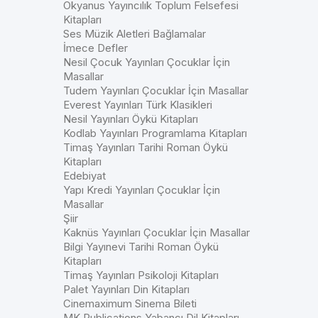
Okyanus Yayıncılık Toplum Felsefesi
Kitapları
Ses Müzik Aletleri Bağlamalar
İmece Defler
Nesil Çocuk Yayınları Çocuklar İçin
Masallar
Tudem Yayınları Çocuklar İçin Masallar
Everest Yayınları Türk Klasikleri
Nesil Yayınları Öykü Kitapları
Kodlab Yayınları Programlama Kitapları
Timaş Yayınları Tarihi Roman Öykü
Kitapları
Edebiyat
Yapı Kredi Yayınları Çocuklar İçin
Masallar
Şiir
Kaknüs Yayınları Çocuklar İçin Masallar
Bilgi Yayınevi Tarihi Roman Öykü
Kitapları
Timaş Yayınları Psikoloji Kitapları
Palet Yayınları Din Kitapları
Cinemaximum Sinema Bileti
MK Publications Yabancı Dil Kitapları