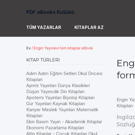
PDF eBooks Kulübü
TÜM YAZARLAR
KITAPLAR AZ
Ev
/
Engin Yayınevi tüm kitaplar eBook
KITAP TÜRLERI
Eng
for
Adım Adım Eğitim Setleri Okul Öncesi
Kitapları
Ayrıntı Yayınları Dünya Klasikleri
Düşün Yayıncılık Din Kitapları
Apotemi Yayınları Biyoloji Kitapları
Engin Ya
Gür Yayınları Kaynak Kitapları
Kitapları
Kariyer Meslek Yayınları Matematik
Kitapları
İngili
Ekin Basım Yayın - Akademik Kitaplar
Sözlü
Ekonomi Pazarlama Kitapları
Altın Kitaplar - Çocuk Kitapları Okul