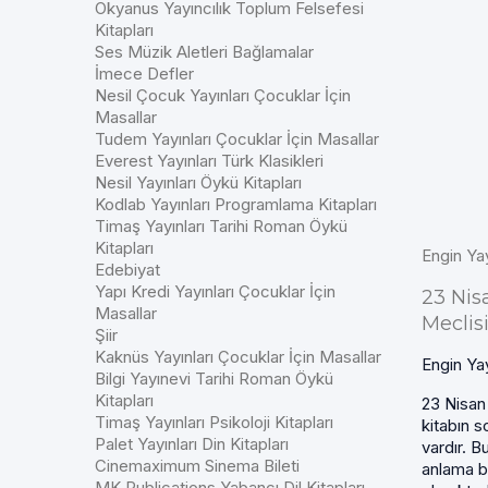
Okyanus Yayıncılık Toplum Felsefesi
Kitapları
Ses Müzik Aletleri Bağlamalar
İmece Defler
Nesil Çocuk Yayınları Çocuklar İçin
Masallar
Tudem Yayınları Çocuklar İçin Masallar
Everest Yayınları Türk Klasikleri
Nesil Yayınları Öykü Kitapları
Kodlab Yayınları Programlama Kitapları
Timaş Yayınları Tarihi Roman Öykü
Kitapları
Engin Ya
Edebiyat
Yapı Kredi Yayınları Çocuklar İçin
23 Nis
Masallar
Meclis
Şiir
Kaknüs Yayınları Çocuklar İçin Masallar
Engin Ya
Bilgi Yayınevi Tarihi Roman Öykü
Kitapları
23 Nisan 
Timaş Yayınları Psikoloji Kitapları
kitabın s
Palet Yayınları Din Kitapları
vardır. 
Cinemaximum Sinema Bileti
anlama b
MK Publications Yabancı Dil Kitapları