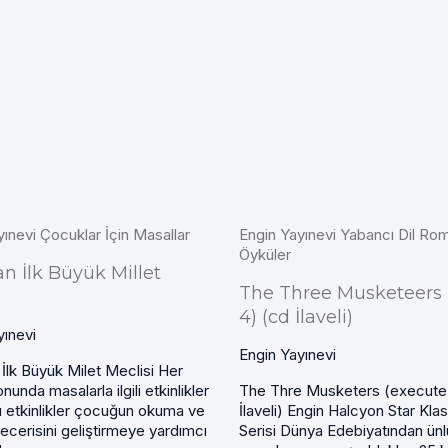
yınevi Çocuklar İçin Masallar
Engin Yayınevi Yabancı Dil Ro
Öyküler
an İlk Büyük Millet
The Three Musketeers 
i
4) (cd İlaveli)
yınevi
Engin Yayınevi
İlk Büyük Milet Meclisi Her
onunda masalarla ilgili etkinlikler
The Thre Musketers (execute
Bu etkinlikler çocuğun okuma ve
İlaveli) Engin Halcyon Star Klasi
ecerisini geliştirmeye yardımcı
Serisi Dünya Edebiyatından ünl