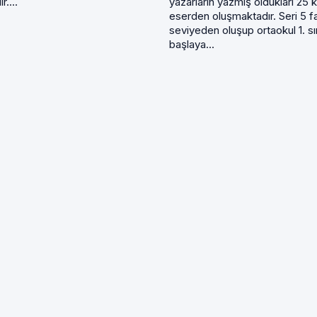
r....
yazarların yazmış oldukları 25 k
eserden oluşmaktadır. Seri 5 fa
seviyeden oluşup ortaokul 1. sı
başlaya...