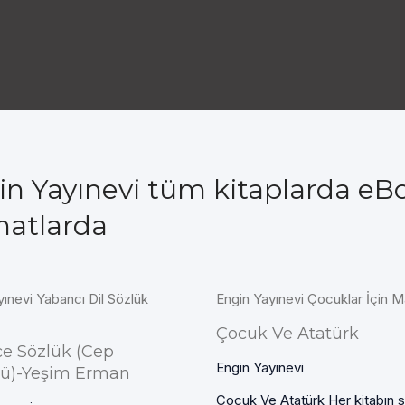
in Yayınevi tüm kitaplarda eB
matlarda
yınevi Yabancı Dil Sözlük
Engin Yayınevi Çocuklar İçin M
Çocuk Ve Atatürk
zce Sözlük (Cep
Engin Yayınevi
ğü)-Yeşim Erman
Çocuk Ve Atatürk Her kitabın 