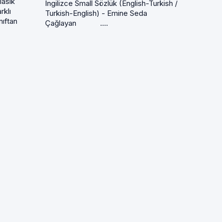
lasik
İngilizce Small Sözlük (English-Turkish /
rklı
Turkish-English) - Emine Seda
nıftan
Çağlayan ....