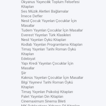
Okyanus Yayıncılık Toplum Felsefesi
Kitapları
Ses Müzik Aletleri Bağlamalar
İmece Defler
Nesil Çocuk Yayınları Çocuklar İçin
Masallar
Tudem Yayınları Çocuklar İçin Masallar
Everest Yayınları Türk Klasikleri
Nesil Yayınları Öykü Kitapları
Kodlab Yayınları Programlama Kitapları
Timaş Yayınları Tarihi Roman Öykü
Kitapları
Edebiyat
Yapı Kredi Yayınları Çocuklar İçin
Masallar
Şiir
Kaknüs Yayınları Çocuklar İçin Masallar
Bilgi Yayınevi Tarihi Roman Öykü
Kitapları
Timaş Yayınları Psikoloji Kitapları
Palet Yayınları Din Kitapları
Cinemaximum Sinema Bileti
MK Publications Yabancı Dil Kitapları