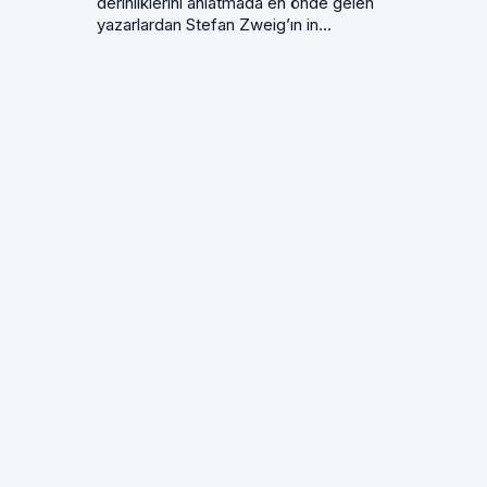
derinliklerini anlatmada en önde gelen
yazarlardan Stefan Zweig’ın in...