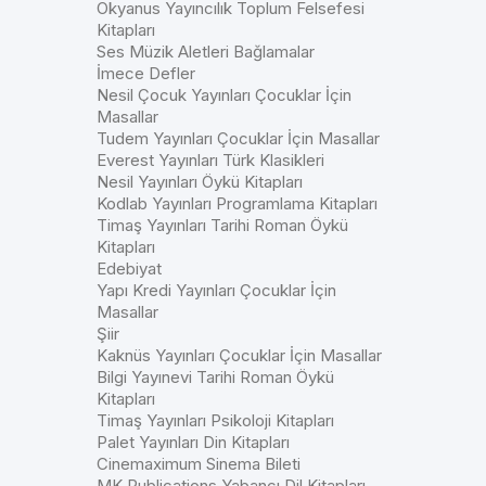
Okyanus Yayıncılık Toplum Felsefesi
Kitapları
Ses Müzik Aletleri Bağlamalar
İmece Defler
Nesil Çocuk Yayınları Çocuklar İçin
Masallar
Tudem Yayınları Çocuklar İçin Masallar
Everest Yayınları Türk Klasikleri
Nesil Yayınları Öykü Kitapları
Kodlab Yayınları Programlama Kitapları
Timaş Yayınları Tarihi Roman Öykü
Kitapları
Edebiyat
Yapı Kredi Yayınları Çocuklar İçin
Masallar
Şiir
Kaknüs Yayınları Çocuklar İçin Masallar
Bilgi Yayınevi Tarihi Roman Öykü
Kitapları
Timaş Yayınları Psikoloji Kitapları
Palet Yayınları Din Kitapları
Cinemaximum Sinema Bileti
MK Publications Yabancı Dil Kitapları