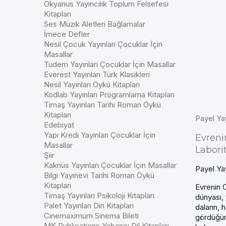
Okyanus Yayıncılık Toplum Felsefesi
Kitapları
Ses Müzik Aletleri Bağlamalar
İmece Defler
Nesil Çocuk Yayınları Çocuklar İçin
Masallar
Tudem Yayınları Çocuklar İçin Masallar
Everest Yayınları Türk Klasikleri
Nesil Yayınları Öykü Kitapları
Kodlab Yayınları Programlama Kitapları
Timaş Yayınları Tarihi Roman Öykü
Kitapları
Payel Ya
Edebiyat
Yapı Kredi Yayınları Çocuklar İçin
Evren
Masallar
Labori
Şiir
Kaknüs Yayınları Çocuklar İçin Masallar
Payel Yay
Bilgi Yayınevi Tarihi Roman Öykü
Kitapları
Evrenin 
Timaş Yayınları Psikoloji Kitapları
dünyası, 
Palet Yayınları Din Kitapları
daların, 
Cinemaximum Sinema Bileti
gördüğü
MK Publications Yabancı Dil Kitapları