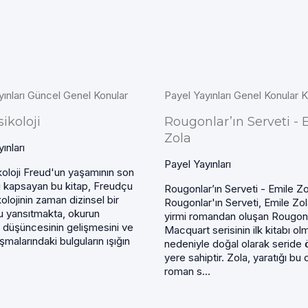
yınları Güncel Genel Konular
Payel Yayınları Genel Konular Ki
ikoloji
Rougonlar’ın Serveti - 
Zola
ınları
Payel Yayınları
oloji Freud'un yaşamının son
nı kapsayan bu kitap, Freudçu
Rougonlar’ın Serveti - Emile Zo
lojinin zaman dizinsel bir
Rougonlar'ın Serveti, Emile Zol
u yansıtmakta, okurun
yirmi romandan oluşan Rougon
 düşüncesinin gelişmesini ve
Macquart serisinin ilk kitabı ol
ışmalarındaki bulguların ışığın
nedeniyle doğal olarak seride 
yere sahiptir. Zola, yaratığı bu
roman s...