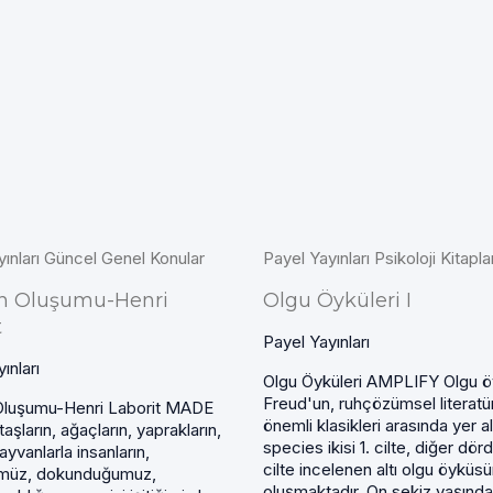
yınları Güncel Genel Konular
Payel Yayınları Psikoloji Kitaplar
in Oluşumu-Henri
Olgu Öyküleri I
t
Payel Yayınları
ınları
Olgu Öyküleri AMPLIFY Olgu öy
Freud'un, ruhçözümsel literat
Oluşumu-Henri Laborit MADE
önemli klasikleri arasında yer a
taşların, ağaçların, yaprakların,
species ikisi 1. cilte, diğer dör
hayvanlarla insanların,
cilte incelenen altı olgu öyküs
müz, dokunduğumuz,
oluşmaktadır. On sekiz yaşında.