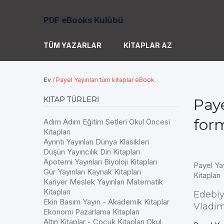
PDF eBooks Kulübü
TÜM YAZARLAR
KITAPLAR AZ
Ev
/
Payel Yayınları tüm kitaplar eBook
KITAP TÜRLERI
Pay
for
Adım Adım Eğitim Setleri Okul Öncesi
Kitapları
Ayrıntı Yayınları Dünya Klasikleri
Düşün Yayıncılık Din Kitapları
Apotemi Yayınları Biyoloji Kitapları
Payel Ya
Gür Yayınları Kaynak Kitapları
Kitapları
Kariyer Meslek Yayınları Matematik
Kitapları
Edebiy
Ekin Basım Yayın - Akademik Kitaplar
Vladimi
Ekonomi Pazarlama Kitapları
Altın Kitaplar - Çocuk Kitapları Okul