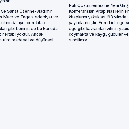
ınları
Ruh Çözümlemesine Yeni Giriş
 Ve Sanat Üzerine-Vladimir
Konferansları Kitap Nazilerin F
nin Marx ve Engels edebiyat ve
kitaplarını yaktıkları 193 yılında
ularında ayrı birer kitap
yayımlanmıştır. Freud id, ego 
ları gibi Leninin de bu konuda
ego gibi kavramları zihnin yapı
bir kitabı yoktur. Ancak
koymakta ve kaygı, güdüler ve
m tüm madesel ve düşünsel
ruhbilimiy...
...