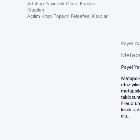
Artshop Yayıncılık Genel Konular
Kitapları
Açılım Kitap Toplum Felsefesi Kitapları
Payel Ya
Metaps
Payel Yay
Metapsik
otuz yılı
metapsiko
tablosun
Freud'un
klinik çal
altı...