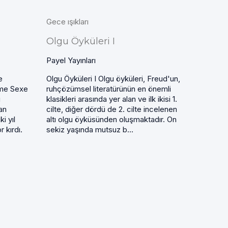
Gece ışıkları
Olgu Öyküleri I
Payel Yayınları
e
Olgu Öyküleri I Olgu öyküleri, Freud'un,
ime Sexe
ruhçözümsel literatürünün en önemli
i
klasikleri arasında yer alan ve ilk ikisi 1.
an
cilte, diğer dördü de 2. cilte incelenen
ki yıl
altı olgu öyküsünden oluşmaktadır. On
 kırdı.
sekiz yaşında mutsuz b...