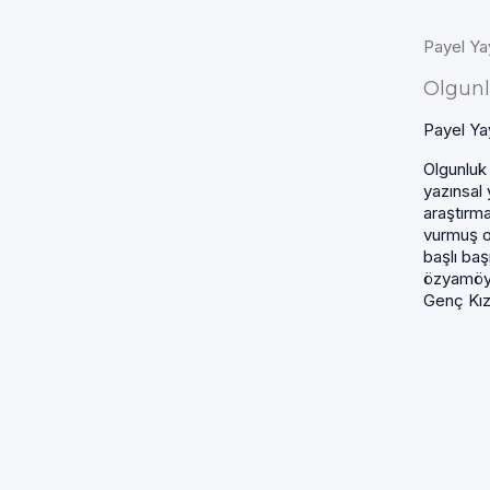
Payel Yay
Olgunl
Payel Yay
Olgunluk
yazınsal
araştırma
vurmuş o
başlı baş
özyamöyk
Genç Kızı