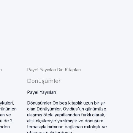
ı
Payel Yayınları Din Kitapları
Dönüşümler
Payel Yayınları
küleri,
Dönüşümler On beş kitaplık uzun bir şir
ürünün en
olan Dönüşümler, Ovidius'un günümüze
lan ve
ulaşmış öteki yapıtlarından farklı olarak,
dü de 2.
altılı ölçüleriyle yazılmıştır ve dönüşüm
ünden
temasıyla birbirine bağlanan mitolojik ve
..
efsanevi öykülerden o...