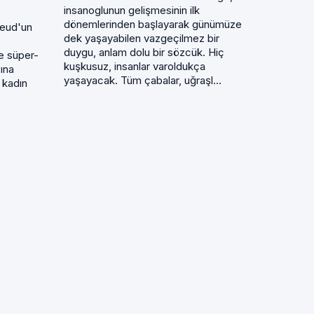
insanoglunun gelişmesinin ilk
dönemlerinden başlayarak günümüze
reud'un
dek yaşayabilen vazgeçilmez bir
duygu, anlam dolu bir sözcük. Hiç
ve süper-
kuşkusuz, insanlar varoldukça
sına
yaşayacak. Tüm çabalar, uğraşl...
 kadın