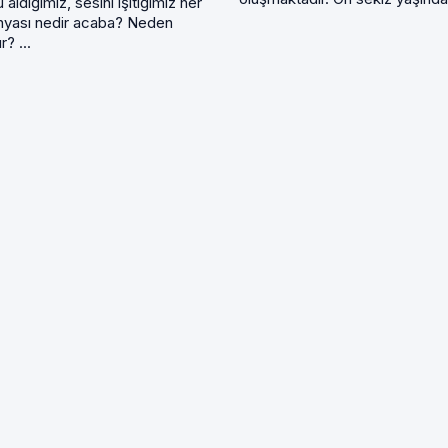
aldığımız, sesini işitiğimiz her
nyası nedir acaba? Neden
r? ...