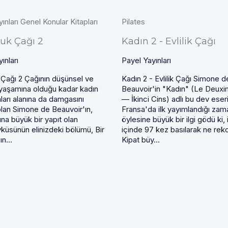
ınları Genel Konular Kitapları
Pilates
uk Çağı 2
Kadın 2 - Evlilik Çağı
ınları
Payel Yayınları
 Çağı 2 Çağının düşünsel ve
Kadın 2 - Evlilik Çağı Simone d
 yaşamına olduğu kadar kadın
Beauvoir'in "Kadın" (Le Deux
ları alanına da damgasını
— İkinci Cins) adlı bu dev eser
lan Simone de Beauvoir'ın,
Fransa'da ilk yayımlandığı zam
ına büyük bir yapıt olan
öylesine büyük bir ilgi gödü ki, i
üsünün elinizdeki bölümü, Bir
içinde 97 kez basılarak ne rekor
n...
Kipat büy...