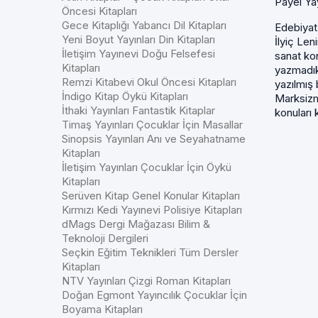
Payel Yay
Öncesi Kitapları
Gece Kitaplığı Yabancı Dil Kitapları
Edebiyat
Yeni Boyut Yayınları Din Kitapları
İlyiç Le
İletişim Yayınevi Doğu Felsefesi
sanat kon
Kitapları
yazmadık
Remzi Kitabevi Okul Öncesi Kitapları
yazılmış 
İndigo Kitap Öykü Kitapları
Marksiz
İthaki Yayınları Fantastik Kitaplar
konuları k
Timaş Yayınları Çocuklar İçin Masallar
Sinopsis Yayınları Anı ve Seyahatname
Kitapları
İletişim Yayınları Çocuklar İçin Öykü
Kitapları
Serüven Kitap Genel Konular Kitapları
Kırmızı Kedi Yayınevi Polisiye Kitapları
dMags Dergi Mağazası Bilim &
Teknoloji Dergileri
Seçkin Eğitim Teknikleri Tüm Dersler
Kitapları
NTV Yayınları Çizgi Roman Kitapları
Doğan Egmont Yayıncılık Çocuklar İçin
Boyama Kitapları