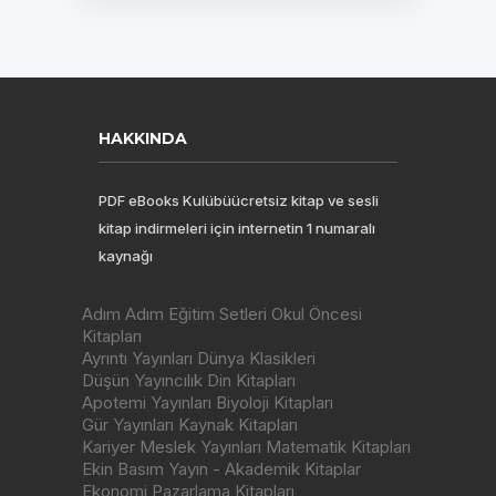
HAKKINDA
PDF eBooks Kulübüücretsiz kitap ve sesli
kitap indirmeleri için internetin 1 numaralı
kaynağı
Adım Adım Eğitim Setleri Okul Öncesi
Kitapları
Ayrıntı Yayınları Dünya Klasikleri
Düşün Yayıncılık Din Kitapları
Apotemi Yayınları Biyoloji Kitapları
Gür Yayınları Kaynak Kitapları
Kariyer Meslek Yayınları Matematik Kitapları
Ekin Basım Yayın - Akademik Kitaplar
Ekonomi Pazarlama Kitapları