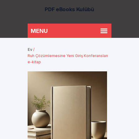
PDF eBooks Kulübü
Ev
/
Ruh Çözümlemesine Yeni Giriş Konferansları
e-kitap