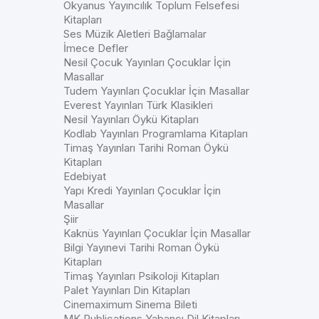
Okyanus Yayıncılık Toplum Felsefesi
Kitapları
Ses Müzik Aletleri Bağlamalar
İmece Defler
Nesil Çocuk Yayınları Çocuklar İçin
Masallar
Tudem Yayınları Çocuklar İçin Masallar
Everest Yayınları Türk Klasikleri
Nesil Yayınları Öykü Kitapları
Kodlab Yayınları Programlama Kitapları
Timaş Yayınları Tarihi Roman Öykü
Kitapları
Edebiyat
Yapı Kredi Yayınları Çocuklar İçin
Masallar
Şiir
Kaknüs Yayınları Çocuklar İçin Masallar
Bilgi Yayınevi Tarihi Roman Öykü
Kitapları
Timaş Yayınları Psikoloji Kitapları
Palet Yayınları Din Kitapları
Cinemaximum Sinema Bileti
MK Publications Yabancı Dil Kitapları