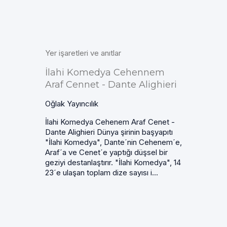
Yer işaretleri ve anıtlar
İlahi Komedya Cehennem
Araf Cennet - Dante Alighieri
Oğlak Yayıncılık
İlahi Komedya Cehenem Araf Cenet -
Dante Alighieri Dünya şirinin başyapıtı
"İlahi Komedya", Dante´nin Cehenem´e,
Araf´a ve Cenet´e yaptığı düşsel bir
geziyi destanlaştırır. "İlahi Komedya", 14
23´e ulaşan toplam dize sayısı i...