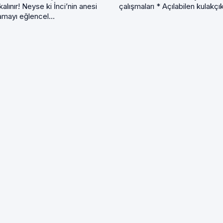
alınır! Neyse ki İnci’nin anesi
çalışmaları * Açılabilen kulakçıkl
amayı eğlencel...