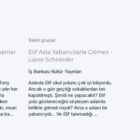
Belirli gruplar
manlar
Elif Asla Yabancılarla Gitmez -
Liane Schneider
İş Bankası Kültür Yayınları
 Tony
Aslında Elif okul yolunu çok iyi biliyordu.
yılın her
Ancak o gün geçtiği sokaklardan biri
la
kapatılmıştı. Şimdi ne yapacaktı? Elif
ırır.
yolu göstereceğini söyleyen adamla
ki, insan
birlikte gitmeli miydi? Ama o adam bir
a ba...
yabancıydı… Ve Elif tanımadığı ...