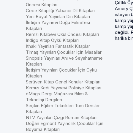
Çiftlik Ö
Öncesi Kitapları
Amery Çi
Gece Kitaplığı Yabancı Dil Kitapları
isteyen b
Yeni Boyut Yayınları Din Kitapları
kamp ya
İletişim Yayınevi Doğu Felsefesi
kamp ya
Kitapları
değildi. 
Remzi Kitabevi Okul Öncesi Kitapları
harika bir 
İndigo Kitap Öykü Kitapları
İthaki Yayınları Fantastik Kitaplar
Timaş Yayınları Çocuklar İçin Masallar
Sinopsis Yayınları Anı ve Seyahatname
Kitapları
İletişim Yayınları Çocuklar İçin Öykü
Kitapları
Serüven Kitap Genel Konular Kitapları
Kırmızı Kedi Yayınevi Polisiye Kitapları
dMags Dergi Mağazası Bilim &
Teknoloji Dergileri
Seçkin Eğitim Teknikleri Tüm Dersler
Kitapları
NTV Yayınları Çizgi Roman Kitapları
Doğan Egmont Yayıncılık Çocuklar İçin
Boyama Kitapları