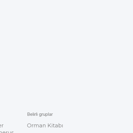
Belirli gruplar
er
Orman Kitabı
herus