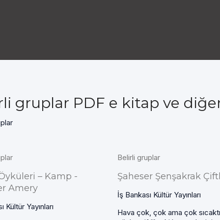
rli gruplar PDF e kitap ve diğe
uplar
uplar
Belirli gruplar
k Öyküleri – Kamp -
Şaheser Şenşakrak Çiftl
er Amery
İş Bankası Kültür Yayınları
ı Kültür Yayınları
Hava çok, çok ama çok sıcakt