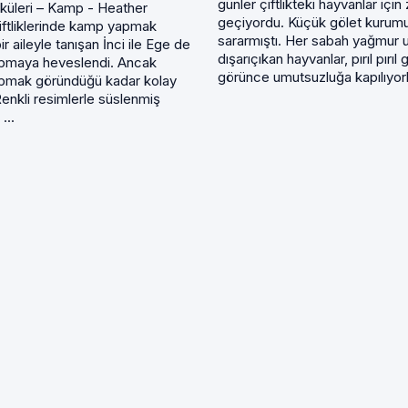
günler çiftlikteki hayvanlar için
yküleri – Kamp - Heather
geçiyordu. Küçük gölet kurumu
ftliklerinde kamp yapmak
sararmıştı. Her sabah yağmur
ir aileyle tanışan İnci ile Ege de
dışarıçıkan hayvanlar, pırıl pırıl
pmaya heveslendi. Ancak
görünce umutsuzluğa kapılıyorla
pmak göründüğü kadar kolay
Renkli resimlerle süslenmiş
...