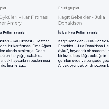
uplar
Belirli gruplar
 Öyküleri – Kar Fırtınası
Kağıt Bebekler - Julia
her Amery
Donaldson
ı Kültür Yayınları
İş Bankası Kültür Yayınları
yküleri – Kar Fırtınası - Heather
Kağıt Bebekler - Julia Donalds
etli bir kar fırtınası Elma Ağacı
Bebekler - Julia Donaldson Har
ni kar altında bırakmıştı. Gece
öyku¨, heyecanlı bir macera!.
süren kar yağışı sabah da
bir kız ile beş kâğıt bebeğinin
 ancak hayvanların beslenmesi
gu¨nleri evde ve bahçede geç
du. İnci ile Eg...
Ancak oyuncak bir dinozorun kar