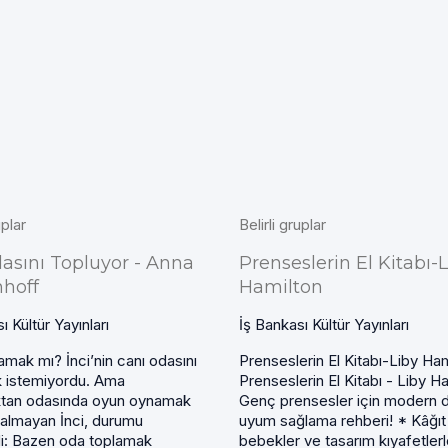
uplar
Belirli gruplar
dasını Topluyor - Anna
Prenseslerin El Kitabı-
hoff
Hamilton
ı Kültür Yayınları
İş Bankası Kültür Yayınları
amak mı? İnci’nin canı odasını
Prenseslerin El Kitabı-Liby Ha
 istemiyordu. Ama
Prenseslerin El Kitabı - Liby H
ıktan odasında oyun oynamak
Genç prensesler için modern 
 kalmayan İnci, durumu
uyum sağlama rehberi! * Kâğıt
i: Bazen oda toplamak
bebekler ve tasarım kıyafetlerl