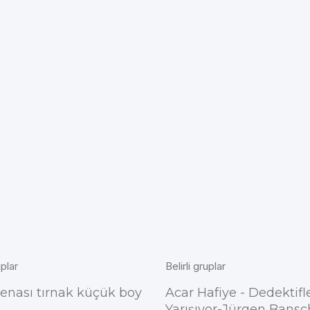
uplar
Belirli gruplar
penası tırnak küçük boy
Acar Hafiye - Dedektifl
Yarışıyor-Jürgen Bansc