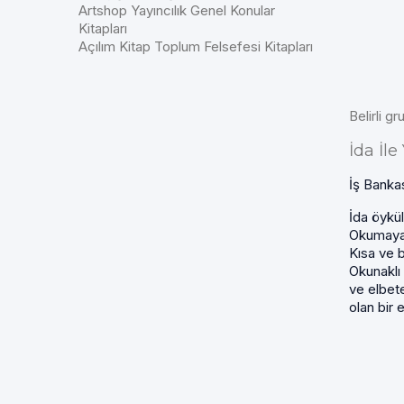
Artshop Yayıncılık Genel Konular
Kitapları
Açılım Kitap Toplum Felsefesi Kitapları
Belirli gr
İda İl
İş Bankas
İda öykül
Okumaya 
Kısa ve b
Okunaklı 
ve elbete
olan bir 