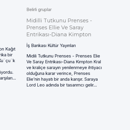
Belirli gruplar
Midilli Tutkunu Prenses -
Prenses Ellie Ve Saray
Entrikası-Diana Kimpton
İş Bankası Kültür Yayınları
on Kağıt
ika bir
Midili Tutkunu Prenses - Prenses Elie
 Ku¨çu¨k
Ve Saray Entrikası-Diana Kimpton Kral
ve kraliçe sarayın yenilenmeye ihtiyacı
iyordu.
olduğuna karar verince, Prenses
şıları...
Elie’nin hayatı bir anda karışır. Saraya
Lord Leo adında bir tasarımcı gelir...