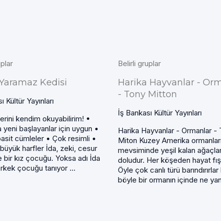
uplar
Belirli gruplar
e Yaramaz Kedisi
Harika Hayvanlar - Or
- Tony Mitton
ı Kültür Yayınları
İş Bankası Kültür Yayınları
erini kendim okuyabilirim! •
yeni başlayanlar için uygun •
Harika Hayvanlar - Ormanlar -
asit cümleler • Çok resimli •
Miton Kuzey Amerika ormanları 
büyük harfler İda, zeki, cesur
mevsiminde yeşil kalan ağaçlar
 bir kız çocuğu. Yoksa adı İda
doludur. Her köşeden hayat fışk
erkek çocuğu tanıyor ...
Öyle çok canlı türü barındırırlar 
böyle bir ormanın içinde ne yan