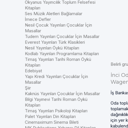
Okyanus Yayıncılık Toplum Felsefesi
Kitapları
Ses Müzik Aletleri Bağlamalar
İmece Defler
Nesil Çocuk Yayınları Çocuklar İçin
Masallar
Tudem Yayınları Çocuklar İçin Masallar
Everest Yayınları Türk Klasikleri
Nesil Yayınları Öykü Kitapları
Kodlab Yayınları Programlama Kitapları
Timaş Yayınları Tarihi Roman Öykü
Belirli gr
Kitapları
Edebiyat
İnci O
Yapı Kredi Yayınları Çocuklar İçin
Wagen
Masallar
Şiir
İş Bankas
Kaknüs Yayınları Çocuklar İçin Masallar
Bilgi Yayınevi Tarihi Roman Öykü
Oda topl
Kitapları
toplamak
Timaş Yayınları Psikoloji Kitapları
dağınıkl
Palet Yayınları Din Kitapları
için yer
Cinemaximum Sinema Bileti
kabulend
MK Publications Yabancı Dil Kitapları