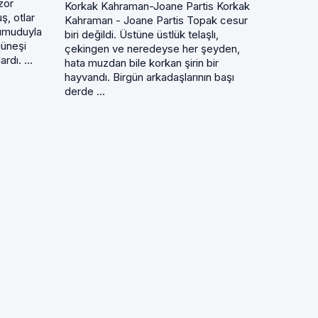
 zor
Korkak Kahraman-Joane Partis Korkak
ş, otlar
Kahraman - Joane Partis Topak cesur
 umuduyla
biri değildi. Üstüne üstlük telaşlı,
 güneşi
çekingen ve neredeyse her şeyden,
rdı. ...
hata muzdan bile korkan şirin bir
hayvandı. Birgün arkadaşlarının başı
derde ...