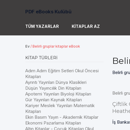
PDF eBooks Kulübü
TÜM YAZARLAR
KITAPLAR AZ
Ev
/
Belirli gruplar kitaplar eBook
KITAP TÜRLERI
Beli
Adım Adım Eğitim Setleri Okul Öncesi
Belirli gr
Kitapları
Ayrıntı Yayınları Dünya Klasikleri
Düşün Yayıncılık Din Kitapları
Belirli gr
Apotemi Yayınları Biyoloji Kitapları
Gür Yayınları Kaynak Kitapları
Çiftli
Kariyer Meslek Yayınları Matematik
Heath
Kitapları
Ekin Basım Yayın - Akademik Kitaplar
İş Bankas
Ekonomi Pazarlama Kitapları
Altın Kitaplar - Çocuk Kitapları Okul