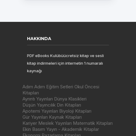
HAKKINDA
PDF eBooks Kulübüücretsiz kitap ve sesli
kitap indirmeleri için internetin 1 numaralı
kaynağı
Adım Adım Eğitim Setleri Okul Öncesi
Kitapları
Ayrıntı Yayınları Dünya Klasikleri
Düşün Yayıncılık Din Kitapları
Apotemi Yayınları Biyoloji Kitapları
Gür Yayınları Kaynak Kitapları
Kariyer Meslek Yayınları Matematik Kitapları
Ekin Basım Yayın - Akademik Kitaplar
Ekonomi Pazarlama Kitapları