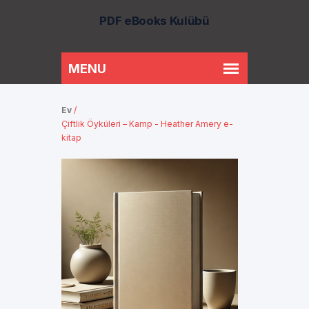
PDF eBooks Kulübü
Ev
/
Çiftlik Öyküleri – Kamp - Heather Amery e-
kitap