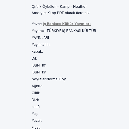
Çiftlik Öyküleri – Kamp - Heather
Amery e-Kitap PDF olarak ücretsiz
Yazar:
İş Bankası Kültür Yayınları
Yayımcı:
TÜRKİYE İŞ BANKASI KÜLTÜR
YAYINLARI
Yayın tarihi:
kapak:
Dil:
ISBN-10:
ISBN-13:
boyutlar:
Normal Boy
Ağırlık:
Ciltli:
Dizi:
sınıf:
Yaş:
Yazar:
Fiyat: