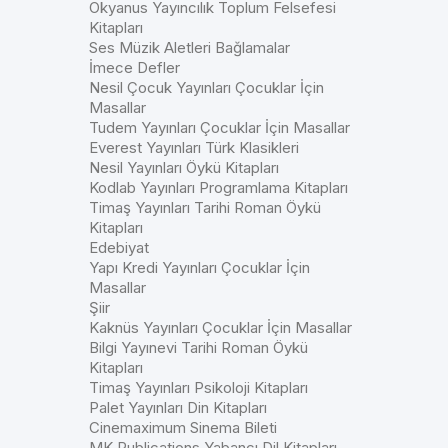
Okyanus Yayıncılık Toplum Felsefesi
Kitapları
Ses Müzik Aletleri Bağlamalar
İmece Defler
Nesil Çocuk Yayınları Çocuklar İçin
Masallar
Tudem Yayınları Çocuklar İçin Masallar
Everest Yayınları Türk Klasikleri
Nesil Yayınları Öykü Kitapları
Kodlab Yayınları Programlama Kitapları
Timaş Yayınları Tarihi Roman Öykü
Kitapları
Edebiyat
Yapı Kredi Yayınları Çocuklar İçin
Masallar
Şiir
Kaknüs Yayınları Çocuklar İçin Masallar
Bilgi Yayınevi Tarihi Roman Öykü
Kitapları
Timaş Yayınları Psikoloji Kitapları
Palet Yayınları Din Kitapları
Cinemaximum Sinema Bileti
MK Publications Yabancı Dil Kitapları