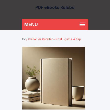
PDF eBooks Kulübü
Ev
/
Krallar Ve Kurallar - Rıfat Ilgaz e-kitap