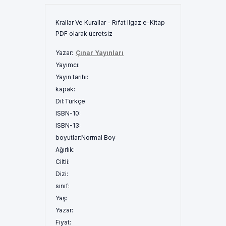
Krallar Ve Kurallar - Rıfat Ilgaz e-Kitap
PDF olarak ücretsiz
Yazar:
Çınar Yayınları
Yayımcı:
Yayın tarihi:
kapak:
Dil:
Türkçe
ISBN-10:
ISBN-13:
boyutlar:
Normal Boy
Ağırlık:
Ciltli:
Dizi:
sınıf:
Yaş:
Yazar:
Fiyat: