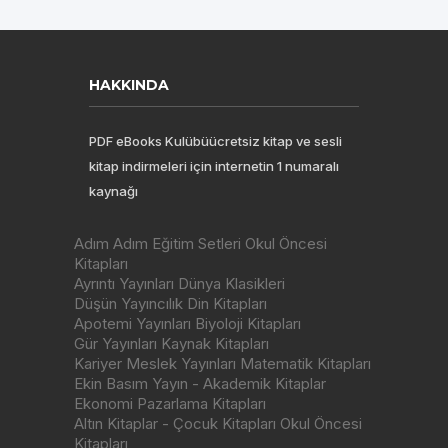
HAKKINDA
PDF eBooks Kulübüücretsiz kitap ve sesli
kitap indirmeleri için internetin 1 numaralı
kaynağı
Adım Adım Eğitim Setleri Okul Öncesi
Kitapları
Ayrıntı Yayınları Dünya Klasikleri
Düşün Yayıncılık Din Kitapları
Apotemi Yayınları Biyoloji Kitapları
Gür Yayınları Kaynak Kitapları
Kariyer Meslek Yayınları Matematik Kitapları
Ekin Basım Yayın - Akademik Kitaplar
Ekonomi Pazarlama Kitapları
Altın Kitaplar - Çocuk Kitapları Okul Öncesi
Kitapları