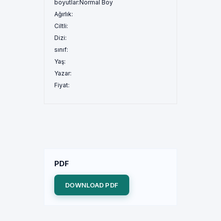
boyutlar:
Normal Boy
Ağırlık:
Ciltli:
Dizi:
sınıf:
Yaş:
Yazar:
Fiyat:
PDF
DOWNLOAD PDF