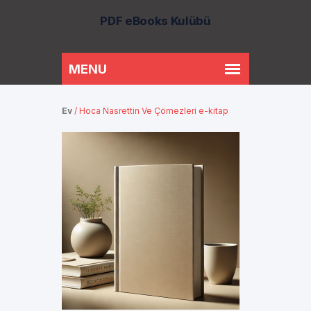
PDF eBooks Kulübü
Ev
/
Hoca Nasrettin Ve Çömezleri e-kitap