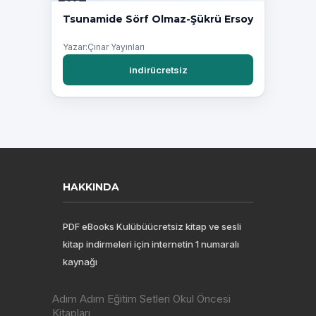
PDF
Tsunamide Sörf Olmaz-Şükrü Ersoy
Yazar:Çınar Yayınları
indirücretsiz
HAKKINDA
PDF eBooks Kulübüücretsiz kitap ve sesli
kitap indirmeleri için internetin 1 numaralı
kaynağı
Adım Adım Eğitim Setleri Okul Öncesi
Kitapları