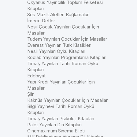
Okyanus Yayıncılık Toplum Felsefesi
Kitapları
Ses Müzik Aletleri Bağlamalar
İmece Defler
Nesil Çocuk Yayınları Çocuklar İçin
Masallar
Tudem Yayınları Çocuklar İçin Masallar
Everest Yayınları Türk Klasikleri
Nesil Yayınları Öykü Kitapları
Kodlab Yayınları Programlama Kitapları
Timaş Yayınları Tarihi Roman Öykü
Kitapları
Edebiyat
Yapı Kredi Yayınları Çocuklar İçin
Masallar
Şiir
Kaknüs Yayınları Çocuklar İçin Masallar
Bilgi Yayınevi Tarihi Roman Öykü
Kitapları
Timaş Yayınları Psikoloji Kitapları
Palet Yayınları Din Kitapları
Cinemaximum Sinema Bileti
MK Publications Yabancı Dil Kitapları