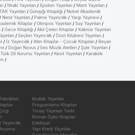
rı
/
İthaki Yayınları
/
Epsilon Yayınları
/
Martı Yayınları
/
AK Yayınları
/
Günışığı Kitaplığı
/
Nobel Akademik
/
Nesil Yayınları
/
Palme Yayıncılık
/
Yargı Yayınevi
/
kademik Kitaplar
/
Olimpos Yayınları
/
Say Yayınları
/
p
/
Gece Kitaplığı
/
Akıl Çelen Kitaplar
/
Kaknüs Yayınları
ayınları
/
Seçkin Yayıncılık
/
Dost Kitabevi Yayınları
/
vi
/
İz Yayıncılık
/
Altın Kitaplar - Çocuk Kitapları
/
Beyan
evi
/
Doğan Novus
/
Ses Müzik Aletleri
/
Şule Yayınları
/
/
Türk Dil Kurumu Yayınları
/
Kesit Yayınları
/
Karakök
ım
/
Teknikleri
Kodlab Yayınları
tapları
Programlama Kitapları
Çizgi
Timaş Yayınları Tarihi
ı
Roman Öykü Kitapları
Yayıncılık
Edebiyat
 Boyama
Yapı Kredi Yayınları
Çocuklar İçin Masallar