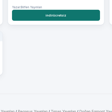
Yazar:Bilfen Yayınları
indirücretsiz
 Yayınları
/
Pegasus Yayınları
/
Timaş Yayınları
/
Doğan Egmont Yayı