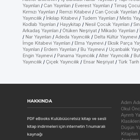
Yayınları
/
Can Yayınları
/
Everest Yayınları
/
Timaş Çocu
Kırmızı Yayınları
/
Remzi Kitabevi
/
Can Çocuk Yayınları
Yayıncılık
/
İnkılap Kitabevi
/
Tudem Yayınları
/
Metis Yayı
Kodlab Yayınları
/
Hayykitap
/
Nesil Çocuk Yayınları
/
Sın
Arkadaş Yayınları
/
Ötüken Neşriyat
/
Mikado Yayınları
/
/
Nar Yayınları
/
Adeda Yayıncılık
/
Delta Kültür Yayınevi
İmge Kitabevi Yayınları
/
Elma Yayınevi
/
Eksik Parça Yay
Yayınları
/
Erdem Yayınları
/
Bu Yayınevi
/
Uçanbalık Yayın
Engin Yayınevi
/
Panama Yayıncılık
/
Alter Yayıncılık
/
But
Yayıncılık
/
Çiçek Yayıncılık
/
Ensar Neşriyat
/
Türk Tarih
HAKKINDA
Adım Adı
Okul Önce
Ayrıntı Y
PDF eBooks Kulübüücretsiz kitap ve sesli
Klasikleri
kitap indirmeleri için internetin 1 numaralı
Düşün Yay
Kitapları
kaynağı
Apotemi Y