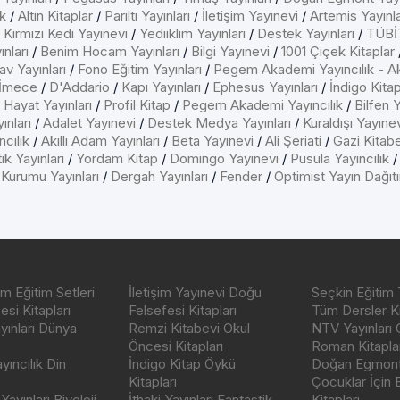
k
/
Altın Kitaplar
/
Parıltı Yayınları
/
İletişim Yayınevi
/
Artemis Yayınla
/
Kırmızı Kedi Yayınevi
/
Yediiklim Yayınları
/
Destek Yayınları
/
TÜBİT
nları
/
Benim Hocam Yayınları
/
Bilgi Yayınevi
/
1001 Çiçek Kitaplar
av Yayınları
/
Fono Eğitim Yayınları
/
Pegem Akademi Yayıncılık - A
İmece
/
D'Addario
/
Kapı Yayınları
/
Ephesus Yayınları
/
İndigo Kita
/
Hayat Yayınları
/
Profil Kitap
/
Pegem Akademi Yayıncılık
/
Bilfen Y
ınları
/
Adalet Yayınevi
/
Destek Medya Yayınları
/
Kuraldışı Yayıne
cılık
/
Akıllı Adam Yayınları
/
Beta Yayınevi
/
Ali Şeriati
/
Gazi Kitab
ik Yayınları
/
Yordam Kitap
/
Domingo Yayınevi
/
Pusula Yayıncılık
 Kurumu Yayınları
/
Dergah Yayınları
/
Fender
/
Optimist Yayın Dağıt
m Eğitim Setleri
İletişim Yayınevi Doğu
Seçkin Eğitim 
si Kitapları
Felsefesi Kitapları
Tüm Dersler Ki
ayınları Dünya
Remzi Kitabevi Okul
NTV Yayınları 
Öncesi Kitapları
Roman Kitaplar
ıncılık Din
İndigo Kitap Öykü
Doğan Egmont 
Kitapları
Çocuklar İçin
ayınları Biyoloji
İthaki Yayınları Fantastik
Kitapları