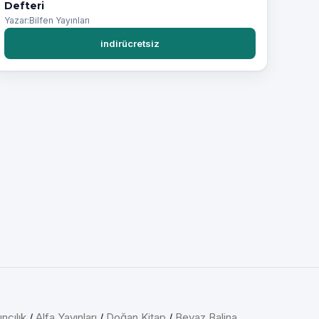
Defteri
Yazar:Bilfen Yayınları
indirücretsiz
ncılık
/
Alfa Yayınları
/
Doğan Kitap
/
Beyaz Balina