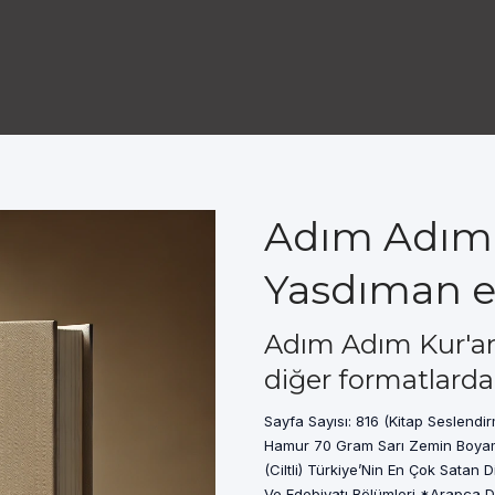
Adım Adım K
Yasdıman e
Adım Adım Kur'an
diğer formatlarda
Sayfa Sayısı: 816 (Kitap Seslendirme Cd'Si Yanında Hediye Gelmektedir. ) Kağıt Tipi: 1. Hamur 70 Gram Sarı Zemin Boyama Cilt Tipi: Lüks Mukava Üzerine Sıvama Kapak Dikişli (Ciltli) Türkiye’Nin En Çok Satan Dil Kitabı *İlahiyat Fakülteleri *İmam Hatip Liseleri *Arap Dili Ve Edebiyatı Bölümleri *Arapça Dil Kursları *Ev Grupları Ve Kendi Kendine Arapça Öğrenmek İsteyenler İçin Önemli Kaynak Arapça’Yı Adım Adım Sıfırdan Ele Alıp En İleri Gramer Kaidelerini De İçeren Bu Eser, Bol Cümle Örnekleriyle Konuların Tamamen Kavranmasını Sağlar. Ayrıca 130’E Yakın Ayet-İ Kerimeyi Tahlil Eder. Böylece, Kendi Kendinize Kur’An’In Manasını Ve Hadisleri Anlayabilirsiniz. Arapça Telafuzunuzu Düzeltebilirsiniz, Arapça Konuşan İnsanlarla Konuşabilirsiniz, Arapça Kitap Ve Dergileri Okuyabilirsiniz, Televizyon Radyo Konuşmalarını Anlayacak Hale Gelebilirsiniz. Yrd. Doç. Dr. Necla Yasdıman Hoca Tarafından Hazırlanan Bu Eser De Aynı Zamanda İnteraktif Ortamda Kitap, Cd Şeklinde De Sunulmaktadır. (Birinci Baskıya) Önsöz İngilizce, Almanca, Fransızca Gibi Çeşitli Dilerin, Çaba Gösterildiği Takdirde, Yeterince Öğrenilebildiği Günümüzde Aynı İlgiyi Dünya Ve Ahiret Sadetinin İmkanlarını Önümüze Seren Kur’Ân’I Anlamaya Vesile Olacak Bir Dile, Yâni Arapça’Ya Göstermemek Doğrusu Büyük Bir Eksiklik… İnsanımızın Bir Kısmı Kutsal Metnimizin Dilini Öğrenmenin Mümkün Olmadığını Düşünerek Çalışmaya Niyet Etmiyor. Oysaki, Bizim Elinizde Bulunan Bu Kitabın Hazırlanmasına Kadar Yaptığımız Eğitim Sürecindeki Tecrübelerimiz Derslerimize Katılanlara Bu İşin Hiç De Sanıldığı Kadar Zor Olmadığını Göstermiştir. Tecrübelerimizin Işığında Hazırladığımız Bu Kitapta Gramer-Tercüme Metodunu Esas Aldık. Anlaşılması Zor Olan Konular, Konu Bütünlüğü Takip Edilmeksizin Bol Örneklerle Açıklanmış Ve Ayrıca Alıştırmalarla Da Bilgilerin Pekiştirilmesi Sağlanmaya Çalışılmıştır. Arapça Gramer Kitaplarında Genelikle Konu Bütünlüğünü Sağlama Düşüncesiyle Zamanından Önce Gramer Kuraları Verilmemiş Metinler Sunulmakta, Bu İse Arapça’Da Belirli Bir Seviyesi Olan Okuyucuya Hitap Etmektedir. Diğer Taraftan, Takip Edilen Bu Metod Arapça’Ya Yeni Başlayanları Umutsuzluğa Sürüklemekte, Çoğunlukla Da Arapça Öğrenmekten Vazgeçme Noktasına Getirmektedir. Biz Bu Eserimizde, Daha İyi Anlaşılması Bakımından, Bol Tercümeli Örnekler Ve Alıştırmalarla Konuları İşledik. Aynı Zamanda Konuşma Ve Konuşturma Metodunu Da İhmal Etmedik. Arapça’Da Okunan Metni Doğru Harekeleme Metnin Tercümesi İçin Ne Kadar Gerekliyse, Konuşma Ve Söyleneni Anlama Da O Kadar Gereklidir. Bol Pratik Yapmak Ve Kulak Alışkanlığı Kazanmak İçin Arapça Yayın Yapan Radyo Ve Televizyon Kanalarının Anlaşılmasa Bile İzlenmesi Önemlidir. Bu Şekilde, Küçük Çocukların Konuşmayı Dinleyerek Öğrenmesi Gibi Meraklılar Da, Gayretlerine Göre, Bir Veya İki Sene İçinde Kendilerine Yetecek Kadar Arapça’Yı Öğrenebileceklerdir. Aynı Tecrübelerden Geçen Biri Olarak Bu Kitabı Hazırlamaktaki Amacımız, Okuyucuların Kur’Ân-I Kerîm’İ Aslından Okuyup Anlamalarının Hazını Duymalarında, Bir Nebze De Olsa, Yardımcı Olmaktır. Aynı Zamanda Bu Kitap Arapça Konuşmak İsteyenlerin İlk Adımı Atmalarını Da Sağlayacaktır. Alah’In Kelâmı İki Kapak Arasındadır. Bu Kelâmın Kelimelerinin Anlamlarını Ve Gramer Kuralarını Öğrenmek İmkansız Değildir. Üstelik Böyle Bir Çaba En Zevkli Ve En Büyük İbâdetlerden Birisidir. Çünkü İbadetlere Götüren Yol Da İbâdetir… Unutmayalım Ki, Ameler Niyetlere Göredir. Bu Kitap Nasıl Çalışılacak? Okuyucu, Kitapta Her Konuda Tercümesi Verilmiş Cümle Örneklerinin Arapça’Sına Bakarak Türkçe’Sini, Türkçe’Sine Bakarak Arapça’Sını Söyleyecek Hale Geldiği Zaman, O Konuyu Anlamış Demektir. Hedefi Böylece Belirledikten Sonra, Bu Seviyeye Gelmek İçin Yapılacak İşlem, Konuların Ve Kelimelerin Bol Bol Tekrar Edilmesidir. Bunun İçin, Konuda Geçen Her Kelimenin Okuyucu Tarafından Alfabetik Sıraya Göre Hazırlanmış Kelime Defterine Kaydedilmesi Uygun Olacaktır. Diğer Taraftan, Yine Okuyucu Tarafından Hazırlana