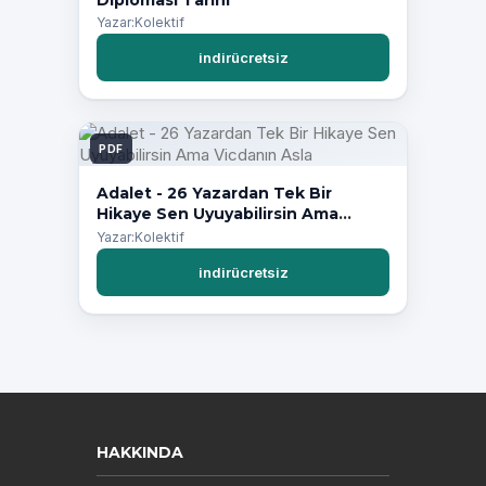
Diplomasi Tarihi
Yazar:Kolektif
indirücretsiz
PDF
Adalet - 26 Yazardan Tek Bir
Hikaye Sen Uyuyabilirsin Ama
Vicdanın Asla
Yazar:Kolektif
indirücretsiz
HAKKINDA