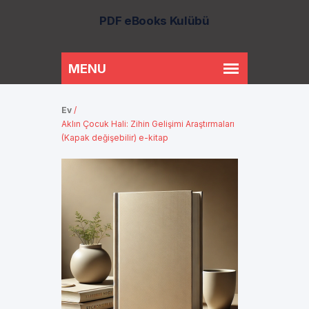
PDF eBooks Kulübü
Ev
/
Aklın Çocuk Hali: Zihin Gelişimi Araştırmaları
(Kapak değişebilir) e-kitap