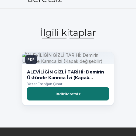
İlgili kitaplar
PDF
ALEVİLİĞİN GİZLİ TARİHİ: Demirin
Üstünde Karınca İzi (Kapak
değişebilir)
Yazar:Erdoğan Çınar
indirücretsiz