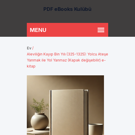
PDF eBooks Kulübü
Ev
/
Aleviliğin Kayıp Bin Yılı (325-1325): Yolcu Ateşe
Yanmak ile Yol Yanmaz (Kapak değişebilir) e-
kitap