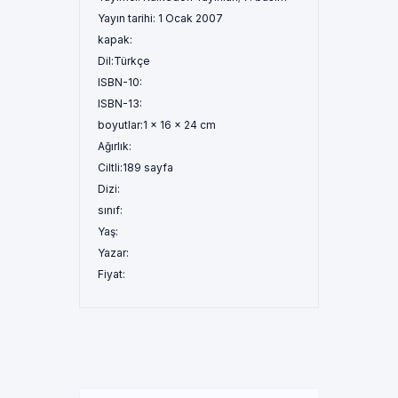
Yayın tarihi:
1 Ocak 2007
kapak:
Dil:
Türkçe
ISBN-10:
ISBN-13:
boyutlar:
1 x 16 x 24 cm
Ağırlık:
Ciltli:
189 sayfa
Dizi:
sınıf:
Yaş:
Yazar:
Fiyat: